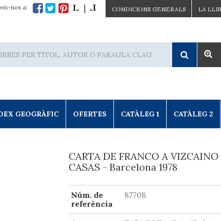
eix-nos a:
CONDICIONS GENERALS
LA LLI
DEX GEOGRÀFIC
OFERTES
CATÀLEG 1
CATÀLEG 2
CARTA DE FRANCO A VIZCAINO
CASAS - Barcelona 1978
Núm. de
87708
referència