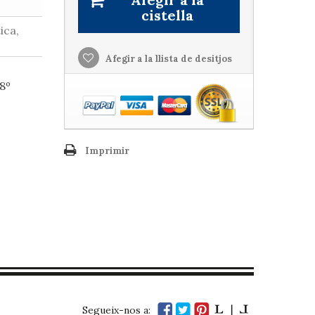
cistella
ica,
Afegir a la llista de desitjos
 8º
Imprimir
Segueix-nos a: