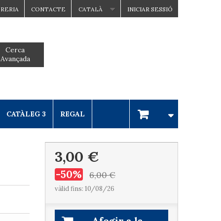
BRERIA
CONTACTE
CATALÀ
INICIAR SESSIÓ
Cerca
Avançada
CATÀLEG 3
REGAL
3,00 €
-50%
6,00 €
vàlid fins: 10/08/26
Afegir a la