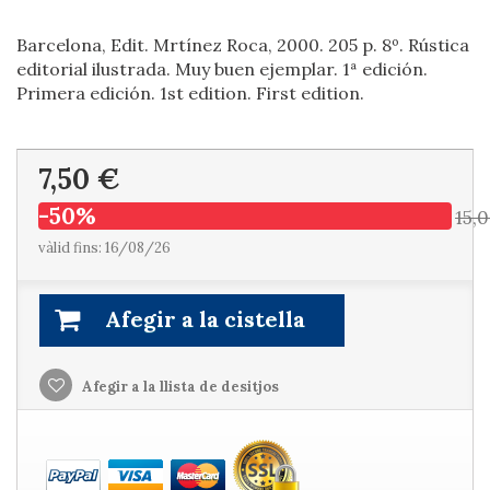
Barcelona, Edit. Mrtínez Roca, 2000. 205 p. 8º. Rústica
editorial ilustrada. Muy buen ejemplar. 1ª edición.
Primera edición. 1st edition. First edition.
7,50 €
-50%
15,
vàlid fins: 16/08/26
Afegir a la cistella
Afegir a la llista de desitjos