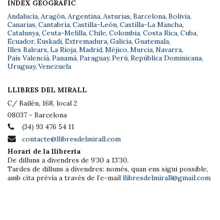
ÍNDEX GEOGRÀFIC
Andalucía
,
Aragón
,
Argentina
,
Asturias
,
Barcelona
,
Bolivia
,
Canarias
,
Cantabria
,
Castilla-León
,
Castilla-La Mancha
,
Catalunya
,
Ceuta-Melilla
,
Chile
,
Colombia
,
Costa Rica
,
Cuba
,
Ecuador
,
Euskadi
,
Extremadura
,
Galicia
,
Guatemala
,
Illes Balears
,
La Rioja
,
Madrid
,
Méjico
,
Murcia
,
Navarra
,
País Valencià
,
Panamá
,
Paraguay
,
Perú
,
República Dominicana
,
Uruguay
,
Venezuela
LLIBRES DEL MIRALL
C/ Bailèn, 168, local 2
08037 - Barcelona
(34) 93 476 54 11
contacte@llibresdelmirall.com
Horari de la llibreria
De dilluns a divendres de 9’30 a 13’30.
Tardes de dilluns a divendres: només, quan ens sigui possible,
amb cita prèvia a través de l’e-mail
llibresdelmirall@gmail.com