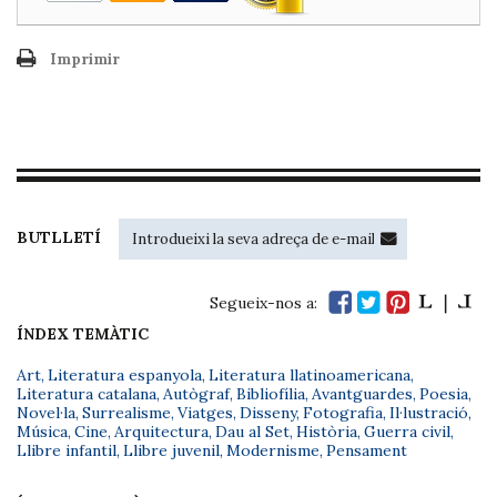
Imprimir
BUTLLETÍ
Segueix-nos a:
ÍNDEX TEMÀTIC
Art
,
Literatura espanyola
,
Literatura llatinoamericana
,
Literatura catalana
,
Autògraf
,
Bibliofília
,
Avantguardes
,
Poesia
,
Novel·la
,
Surrealisme
,
Viatges
,
Disseny
,
Fotografia
,
Il·lustració
,
Música
,
Cine
,
Arquitectura
,
Dau al Set
,
Història
,
Guerra civil
,
Llibre infantil
,
Llibre juvenil
,
Modernisme
,
Pensament