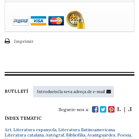
Imprimir
BUTLLETÍ
Segueix-nos a:
ÍNDEX TEMÀTIC
Art
,
Literatura espanyola
,
Literatura llatinoamericana
,
Literatura catalana
,
Autògraf
,
Bibliofília
,
Avantguardes
,
Poesia
,