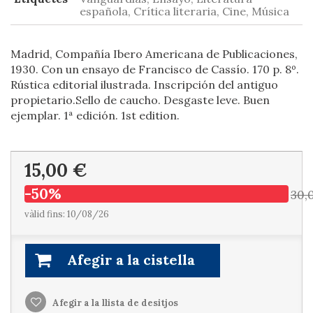
española, Crítica literaria, Cine, Música
Madrid, Compañía Ibero Americana de Publicaciones,
1930. Con un ensayo de Francisco de Cassío. 170 p. 8º.
Rústica editorial ilustrada. Inscripción del antiguo
propietario.Sello de caucho. Desgaste leve. Buen
ejemplar. 1ª edición. 1st edition.
15,00 €
-50%
30,
vàlid fins: 10/08/26
Afegir a la cistella
Afegir a la llista de desitjos