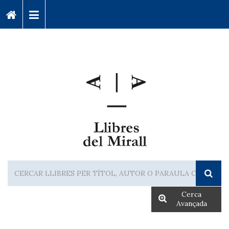
Cerca
Avançada