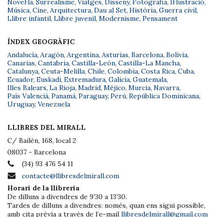
Novel·la
,
Surrealisme
,
Viatges
,
Disseny
,
Fotografia
,
Il·lustració
,
Música
,
Cine
,
Arquitectura
,
Dau al Set
,
Història
,
Guerra civil
,
Llibre infantil
,
Llibre juvenil
,
Modernisme
,
Pensament
ÍNDEX GEOGRÀFIC
Andalucía
,
Aragón
,
Argentina
,
Asturias
,
Barcelona
,
Bolivia
,
Canarias
,
Cantabria
,
Castilla-León
,
Castilla-La Mancha
,
Catalunya
,
Ceuta-Melilla
,
Chile
,
Colombia
,
Costa Rica
,
Cuba
,
Ecuador
,
Euskadi
,
Extremadura
,
Galicia
,
Guatemala
,
Illes Balears
,
La Rioja
,
Madrid
,
Méjico
,
Murcia
,
Navarra
,
País Valencià
,
Panamá
,
Paraguay
,
Perú
,
República Dominicana
,
Uruguay
,
Venezuela
LLIBRES DEL MIRALL
C/ Bailèn, 168, local 2
08037 - Barcelona
(34) 93 476 54 11
contacte@llibresdelmirall.com
Horari de la llibreria
De dilluns a divendres de 9’30 a 13’30.
Tardes de dilluns a divendres: només, quan ens sigui possible,
amb cita prèvia a través de l’e-mail
llibresdelmirall@gmail.com