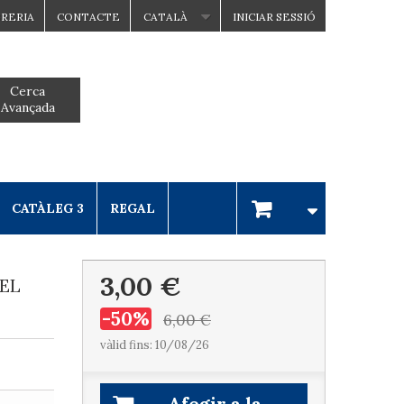
BRERIA
CONTACTE
CATALÀ
INICIAR SESSIÓ
Cerca
Avançada
CATÀLEG 3
REGAL
3,00 €
 EL
-50%
6,00 €
vàlid fins: 10/08/26
Afegir a la