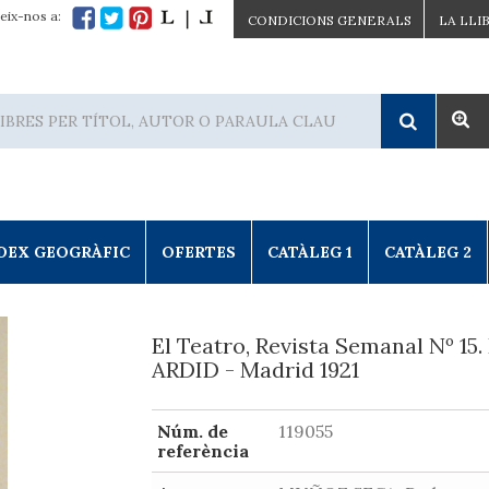
eix-nos a:
CONDICIONS GENERALS
LA LLI
DEX GEOGRÀFIC
OFERTES
CATÀLEG 1
CATÀLEG 2
El Teatro, Revista Semanal Nº 15.
ARDID - Madrid 1921
Núm. de
119055
referència