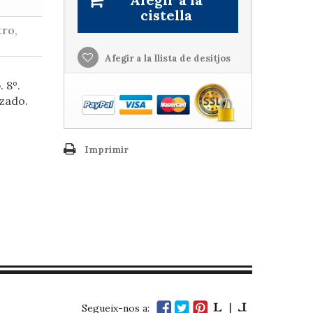
cistella
tro,
Afegir a la llista de desitjos
 8º.
ozado.
Imprimir
Segueix-nos a: