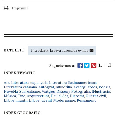
Imprimir
BUTLLETÍ
Segueix-nos a:
ÍNDEX TEMÀTIC
Art
,
Literatura espanyola
,
Literatura llatinoamericana
,
Literatura catalana
,
Autògraf
,
Bibliofília
,
Avantguardes
,
Poesia
,
Novel·la
,
Surrealisme
,
Viatges
,
Disseny
,
Fotografia
,
Il·lustració
,
Música
,
Cine
,
Arquitectura
,
Dau al Set
,
Història
,
Guerra civil
,
Llibre infantil
,
Llibre juvenil
,
Modernisme
,
Pensament
ÍNDEX GEOGRÀFIC