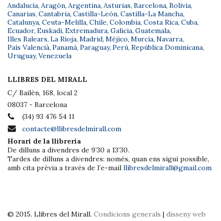
Andalucía
,
Aragón
,
Argentina
,
Asturias
,
Barcelona
,
Bolivia
,
Canarias
,
Cantabria
,
Castilla-León
,
Castilla-La Mancha
,
Catalunya
,
Ceuta-Melilla
,
Chile
,
Colombia
,
Costa Rica
,
Cuba
,
Ecuador
,
Euskadi
,
Extremadura
,
Galicia
,
Guatemala
,
Illes Balears
,
La Rioja
,
Madrid
,
Méjico
,
Murcia
,
Navarra
,
País Valencià
,
Panamá
,
Paraguay
,
Perú
,
República Dominicana
,
Uruguay
,
Venezuela
LLIBRES DEL MIRALL
C/ Bailèn, 168, local 2
08037 - Barcelona
(34) 93 476 54 11
contacte@llibresdelmirall.com
Horari de la llibreria
De dilluns a divendres de 9’30 a 13’30.
Tardes de dilluns a divendres: només, quan ens sigui possible,
amb cita prèvia a través de l’e-mail
llibresdelmirall@gmail.com
© 2015. Llibres del Mirall.
Condicions generals
|
disseny web