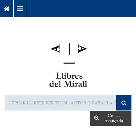
Cerca
Avançada