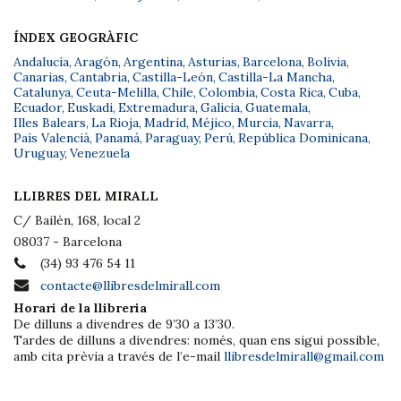
ÍNDEX GEOGRÀFIC
Andalucía
,
Aragón
,
Argentina
,
Asturias
,
Barcelona
,
Bolivia
,
Canarias
,
Cantabria
,
Castilla-León
,
Castilla-La Mancha
,
Catalunya
,
Ceuta-Melilla
,
Chile
,
Colombia
,
Costa Rica
,
Cuba
,
Ecuador
,
Euskadi
,
Extremadura
,
Galicia
,
Guatemala
,
Illes Balears
,
La Rioja
,
Madrid
,
Méjico
,
Murcia
,
Navarra
,
País Valencià
,
Panamá
,
Paraguay
,
Perú
,
República Dominicana
,
Uruguay
,
Venezuela
LLIBRES DEL MIRALL
C/ Bailèn, 168, local 2
08037 - Barcelona
(34) 93 476 54 11
contacte@llibresdelmirall.com
Horari de la llibreria
De dilluns a divendres de 9’30 a 13’30.
Tardes de dilluns a divendres: només, quan ens sigui possible,
amb cita prèvia a través de l’e-mail
llibresdelmirall@gmail.com