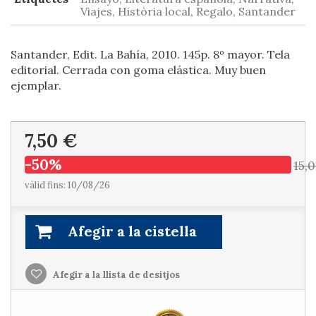
Viajes, Història local, Regalo, Santander
Santander, Edit. La Bahía, 2010. 145p. 8º mayor. Tela
editorial. Cerrada con goma elástica. Muy buen
ejemplar.
7,50 €
-50%
15,
vàlid fins: 10/08/26
Afegir a la cistella
Afegir a la llista de desitjos