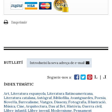
Imprimir
BUTLLETÍ
Segueix-nos a:
ÍNDEX TEMÀTIC
Art
,
Literatura espanyola
,
Literatura llatinoamericana
,
Literatura catalana
,
Autògraf
,
Bibliofília
,
Avantguardes
,
Poesia
,
Novel·la
,
Surrealisme
,
Viatges
,
Disseny
,
Fotografia
,
Il·lustració
,
Música
,
Cine
,
Arquitectura
,
Dau al Set
,
Història
,
Guerra civil
,
Llibre infantil
,
Llibre juvenil
,
Modernisme
,
Pensament