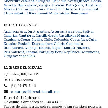
Literatura catalana
,
Autògraf
,
Bibliofília
,
Avantguardes
,
Poesia
,
Novel·la
,
Surrealisme
,
Viatges
,
Disseny
,
Fotografia
,
Il·lustració
,
Música
,
Cine
,
Arquitectura
,
Dau al Set
,
Història
,
Guerra civil
,
Llibre infantil
,
Llibre juvenil
,
Modernisme
,
Pensament
ÍNDEX GEOGRÀFIC
Andalucía
,
Aragón
,
Argentina
,
Asturias
,
Barcelona
,
Bolivia
,
Canarias
,
Cantabria
,
Castilla-León
,
Castilla-La Mancha
,
Catalunya
,
Ceuta-Melilla
,
Chile
,
Colombia
,
Costa Rica
,
Cuba
,
Ecuador
,
Euskadi
,
Extremadura
,
Galicia
,
Guatemala
,
Illes Balears
,
La Rioja
,
Madrid
,
Méjico
,
Murcia
,
Navarra
,
País Valencià
,
Panamá
,
Paraguay
,
Perú
,
República Dominicana
,
Uruguay
,
Venezuela
LLIBRES DEL MIRALL
C/ Bailèn, 168, local 2
08037 - Barcelona
(34) 93 476 54 11
contacte@llibresdelmirall.com
Horari de la llibreria
De dilluns a divendres de 9’30 a 13’30.
Tardes de dilluns a divendres: només, quan ens sigui possible,