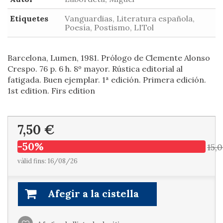
Etiquetes
Vanguardias, Literatura española,
Poesía, Postismo, LITol
Barcelona, Lumen, 1981. Prólogo de Clemente Alonso
Crespo. 76 p. 6 h. 8º mayor. Rústica editorial al
fatigada. Buen ejemplar. 1ª edición. Primera edición.
1st edition. Firs edition
7,50 €
-50%
15,
vàlid fins: 16/08/26
Afegir a la cistella