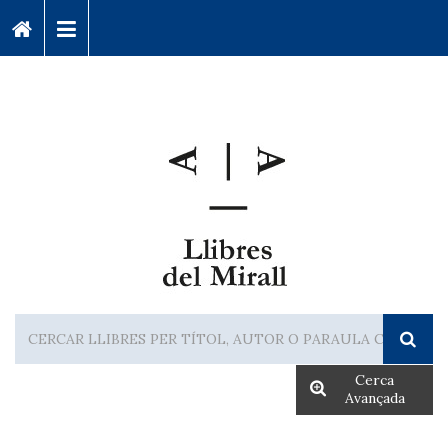
Cerca
Avançada