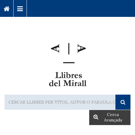
Cerca
Avançada