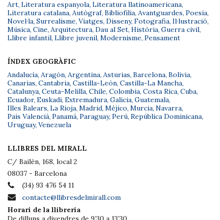
Art
,
Literatura espanyola
,
Literatura llatinoamericana
,
Literatura catalana
,
Autògraf
,
Bibliofília
,
Avantguardes
,
Poesia
,
Novel·la
,
Surrealisme
,
Viatges
,
Disseny
,
Fotografia
,
Il·lustració
,
Música
,
Cine
,
Arquitectura
,
Dau al Set
,
Història
,
Guerra civil
,
Llibre infantil
,
Llibre juvenil
,
Modernisme
,
Pensament
ÍNDEX GEOGRÀFIC
Andalucía
,
Aragón
,
Argentina
,
Asturias
,
Barcelona
,
Bolivia
,
Canarias
,
Cantabria
,
Castilla-León
,
Castilla-La Mancha
,
Catalunya
,
Ceuta-Melilla
,
Chile
,
Colombia
,
Costa Rica
,
Cuba
,
Ecuador
,
Euskadi
,
Extremadura
,
Galicia
,
Guatemala
,
Illes Balears
,
La Rioja
,
Madrid
,
Méjico
,
Murcia
,
Navarra
,
País Valencià
,
Panamá
,
Paraguay
,
Perú
,
República Dominicana
,
Uruguay
,
Venezuela
LLIBRES DEL MIRALL
C/ Bailèn, 168, local 2
08037 - Barcelona
(34) 93 476 54 11
contacte@llibresdelmirall.com
Horari de la llibreria
De dilluns a divendres de 9’30 a 13’30.