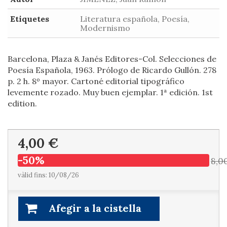
Etiquetes
Literatura española, Poesía,
Modernismo
Barcelona, Plaza & Janés Editores-Col. Selecciones de
Poesía Española, 1963. Prólogo de Ricardo Gullón. 278
p. 2 h. 8º mayor. Cartoné editorial tipográfico
levemente rozado. Muy buen ejemplar. 1ª edición. 1st
edition.
4,00 €
-50%
8,0
vàlid fins: 10/08/26
Afegir a la cistella