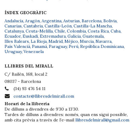
ÍNDEX GEOGRÀFIC
Andalucía
,
Aragón
,
Argentina
,
Asturias
,
Barcelona
,
Bolivia
,
Canarias
,
Cantabria
,
Castilla-León
,
Castilla-La Mancha
,
Catalunya
,
Ceuta-Melilla
,
Chile
,
Colombia
,
Costa Rica
,
Cuba
,
Ecuador
,
Euskadi
,
Extremadura
,
Galicia
,
Guatemala
,
Illes Balears
,
La Rioja
,
Madrid
,
Méjico
,
Murcia
,
Navarra
,
País Valencià
,
Panamá
,
Paraguay
,
Perú
,
República Dominicana
,
Uruguay
,
Venezuela
LLIBRES DEL MIRALL
C/ Bailèn, 168, local 2
08037 - Barcelona
(34) 93 476 54 11
contacte@llibresdelmirall.com
Horari de la llibreria
De dilluns a divendres de 9’30 a 13’30.
Tardes de dilluns a divendres: només, quan ens sigui possible,
amb cita prèvia a través de l’e-mail
llibresdelmirall@gmail.com