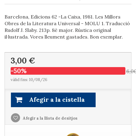
Barcelona, Edicions 62 -La Caixa, 1981. Les Millors
Obres de la Literatura Universal - MOLU 1. Traducció
Rudolf J. Slaby. 213p. 8è major. Rústica original
il·lustrada. Vores lleument gastades. Bon exemplar.
3,00 €
-50%
6,0
vàlid fins: 10/08/26
Afegir a la cistella
Afegir a la llista de desitjos