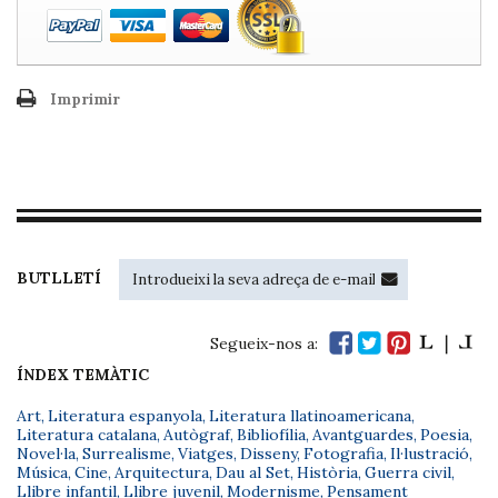
Imprimir
BUTLLETÍ
Segueix-nos a:
ÍNDEX TEMÀTIC
Art
,
Literatura espanyola
,
Literatura llatinoamericana
,
Literatura catalana
,
Autògraf
,
Bibliofília
,
Avantguardes
,
Poesia
,
Novel·la
,
Surrealisme
,
Viatges
,
Disseny
,
Fotografia
,
Il·lustració
,
Música
,
Cine
,
Arquitectura
,
Dau al Set
,
Història
,
Guerra civil
,
Llibre infantil
,
Llibre juvenil
,
Modernisme
,
Pensament