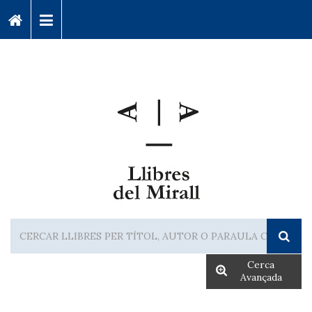
Cerca
Avançada