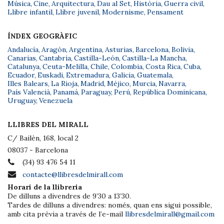
Música
,
Cine
,
Arquitectura
,
Dau al Set
,
Història
,
Guerra civil
,
Llibre infantil
,
Llibre juvenil
,
Modernisme
,
Pensament
ÍNDEX GEOGRÀFIC
Andalucía
,
Aragón
,
Argentina
,
Asturias
,
Barcelona
,
Bolivia
,
Canarias
,
Cantabria
,
Castilla-León
,
Castilla-La Mancha
,
Catalunya
,
Ceuta-Melilla
,
Chile
,
Colombia
,
Costa Rica
,
Cuba
,
Ecuador
,
Euskadi
,
Extremadura
,
Galicia
,
Guatemala
,
Illes Balears
,
La Rioja
,
Madrid
,
Méjico
,
Murcia
,
Navarra
,
País Valencià
,
Panamá
,
Paraguay
,
Perú
,
República Dominicana
,
Uruguay
,
Venezuela
LLIBRES DEL MIRALL
C/ Bailèn, 168, local 2
08037 - Barcelona
(34) 93 476 54 11
contacte@llibresdelmirall.com
Horari de la llibreria
De dilluns a divendres de 9’30 a 13’30.
Tardes de dilluns a divendres: només, quan ens sigui possible,
amb cita prèvia a través de l’e-mail
llibresdelmirall@gmail.com