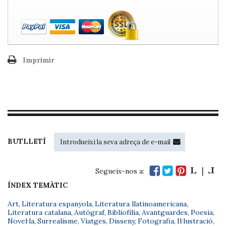
Imprimir
BUTLLETÍ
Segueix-nos a:
ÍNDEX TEMÀTIC
Art
,
Literatura espanyola
,
Literatura llatinoamericana
,
Literatura catalana
,
Autògraf
,
Bibliofília
,
Avantguardes
,
Poesia
,
Novel·la
,
Surrealisme
,
Viatges
,
Disseny
,
Fotografia
,
Il·lustració
,