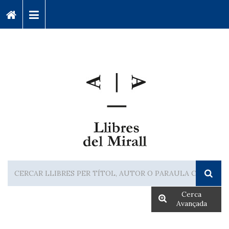
Cerca
Avançada