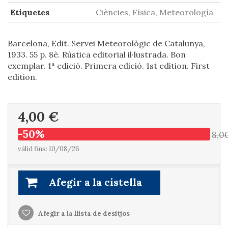
Etiquetes
Ciències, Física, Meteorología
Barcelona, Edit. Servei Meteorològic de Catalunya,
1933. 55 p. 8è. Rústica editorial il·lustrada. Bon
exemplar. 1ª edició. Primera edició. 1st edition. First
edition.
4,00 €
-50%
8,0
vàlid fins: 10/08/26
Afegir a la cistella
Afegir a la llista de desitjos