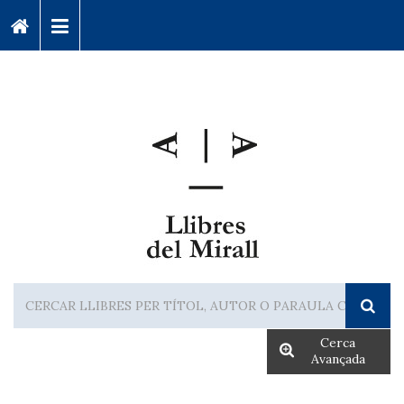
Cerca
Avançada