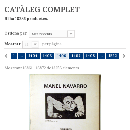
CATÀLEG COMPLET
Hi ha 18256 productes.
Ordena per
Més recents
Mostrar
per pàgina
12
1
...
1404
1405
1406
1407
1408
...
1522
Mostrant 16861 - 16872 de 18256 elements