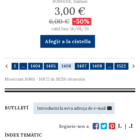
RUSHDIE, Salman
3,00 €
6,00 €
-50%
vàlid fins: 16/08/26
Afegir a la cistella
1
...
1404
1405
1406
1407
1408
...
1522
Mostrant 16861 - 16872 de 18256 elements
BUTLLETÍ
Segueix-nos a:
ÍNDEX TEMÀTIC