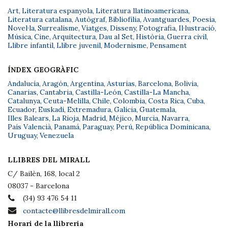
Art
,
Literatura espanyola
,
Literatura llatinoamericana
,
Literatura catalana
,
Autògraf
,
Bibliofília
,
Avantguardes
,
Poesia
,
Novel·la
,
Surrealisme
,
Viatges
,
Disseny
,
Fotografia
,
Il·lustració
,
Música
,
Cine
,
Arquitectura
,
Dau al Set
,
Història
,
Guerra civil
,
Llibre infantil
,
Llibre juvenil
,
Modernisme
,
Pensament
ÍNDEX GEOGRÀFIC
Andalucía
,
Aragón
,
Argentina
,
Asturias
,
Barcelona
,
Bolivia
,
Canarias
,
Cantabria
,
Castilla-León
,
Castilla-La Mancha
,
Catalunya
,
Ceuta-Melilla
,
Chile
,
Colombia
,
Costa Rica
,
Cuba
,
Ecuador
,
Euskadi
,
Extremadura
,
Galicia
,
Guatemala
,
Illes Balears
,
La Rioja
,
Madrid
,
Méjico
,
Murcia
,
Navarra
,
País Valencià
,
Panamá
,
Paraguay
,
Perú
,
República Dominicana
,
Uruguay
,
Venezuela
LLIBRES DEL MIRALL
C/ Bailèn, 168, local 2
08037 - Barcelona
(34) 93 476 54 11
contacte@llibresdelmirall.com
Horari de la llibreria