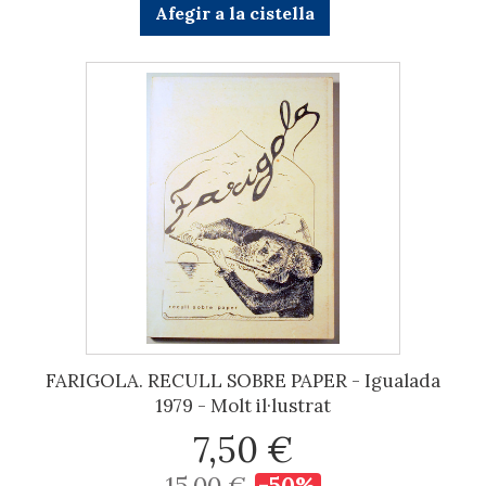
Afegir a la cistella
FARIGOLA. RECULL SOBRE PAPER - Igualada
1979 - Molt il·lustrat
7,50 €
15,00 €
-50%