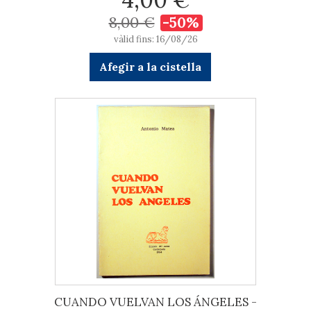
8,00 €
-50%
vàlid fins: 16/08/26
Afegir a la cistella
CUANDO VUELVAN LOS ÁNGELES -