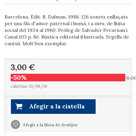
Barcelona, Edit. R. Dalmau, 1988. 126 sonets enllaçats
per uns fils d'amor paternal i humà, i a més, de lluita
social del 1934 al 1960. Pròleg de Salvador Perarnau i
Canal.103 p. 8è. Rústica editorial il·lustrada. Segells de
cautxú. Molt bon exemplar.
3,00 €
-50%
6,0
vàlid fins: 10/08/26
Afegir a la cistella
Afegir a la llista de desitjos