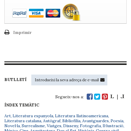
Imprimir
BUTLLETÍ
Segueix-nos a:
ÍNDEX TEMÀTIC
Art
,
Literatura espanyola
,
Literatura llatinoamericana
,
Literatura catalana
,
Autògraf
,
Bibliofília
,
Avantguardes
,
Poesia
,
Novel·la
,
Surrealisme
,
Viatges
,
Disseny
,
Fotografia
,
Il·lustració
,
Música
,
Cine
,
Arquitectura
,
Dau al Set
,
Història
,
Guerra civil
,