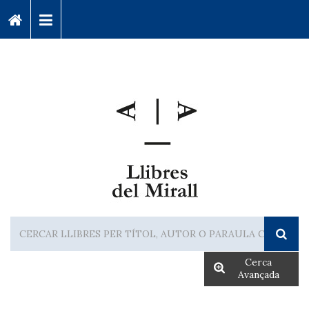
Cerca
Avançada