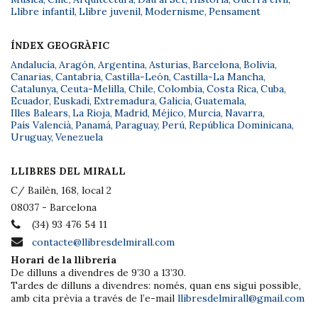
Llibre infantil
,
Llibre juvenil
,
Modernisme
,
Pensament
ÍNDEX GEOGRÀFIC
Andalucía
,
Aragón
,
Argentina
,
Asturias
,
Barcelona
,
Bolivia
,
Canarias
,
Cantabria
,
Castilla-León
,
Castilla-La Mancha
,
Catalunya
,
Ceuta-Melilla
,
Chile
,
Colombia
,
Costa Rica
,
Cuba
,
Ecuador
,
Euskadi
,
Extremadura
,
Galicia
,
Guatemala
,
Illes Balears
,
La Rioja
,
Madrid
,
Méjico
,
Murcia
,
Navarra
,
País Valencià
,
Panamá
,
Paraguay
,
Perú
,
República Dominicana
,
Uruguay
,
Venezuela
LLIBRES DEL MIRALL
C/ Bailèn, 168, local 2
08037 - Barcelona
(34) 93 476 54 11
contacte@llibresdelmirall.com
Horari de la llibreria
De dilluns a divendres de 9’30 a 13’30.
Tardes de dilluns a divendres: només, quan ens sigui possible,
amb cita prèvia a través de l’e-mail
llibresdelmirall@gmail.com