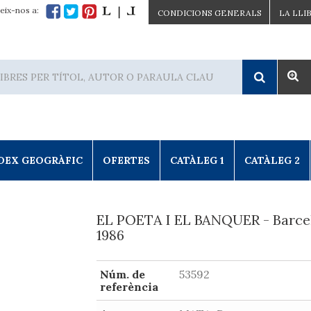
eix-nos a:
CONDICIONS GENERALS
LA LLI
DEX GEOGRÀFIC
OFERTES
CATÀLEG 1
CATÀLEG 2
EL POETA I EL BANQUER - Barce
1986
Núm. de
53592
referència