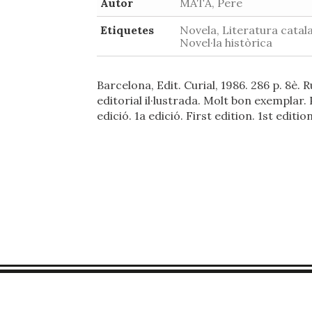
Autor
MATA, Pere
Etiquetes
Novela, Literatura catal
Novel·la històrica
Barcelona, Edit. Curial, 1986. 286 p. 8è. R
editorial il·lustrada. Molt bon exemplar.
edició. 1a edició. First edition. 1st edition