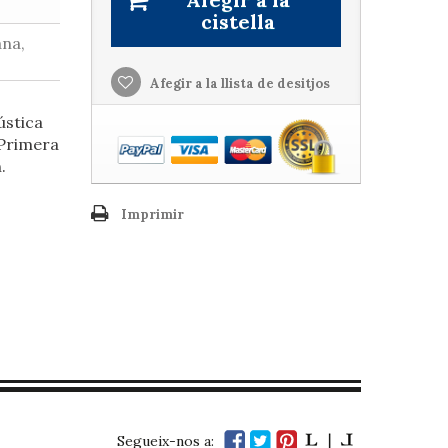
cistella
ana,
Afegir a la llista de desitjos
ústica
 Primera
.
Imprimir
Segueix-nos a: