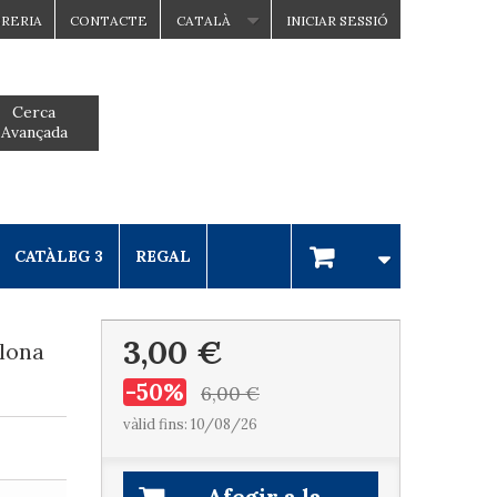
BRERIA
CONTACTE
CATALÀ
INICIAR SESSIÓ
Cerca
Avançada
CATÀLEG 3
REGAL
3,00 €
lona
-50%
6,00 €
vàlid fins: 10/08/26
Afegir a la