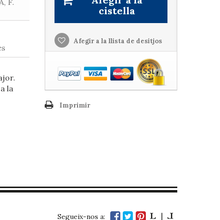
, F.
cistella
Afegir a la llista de desitjos
es
ajor.
a la
Imprimir
Segueix-nos a: