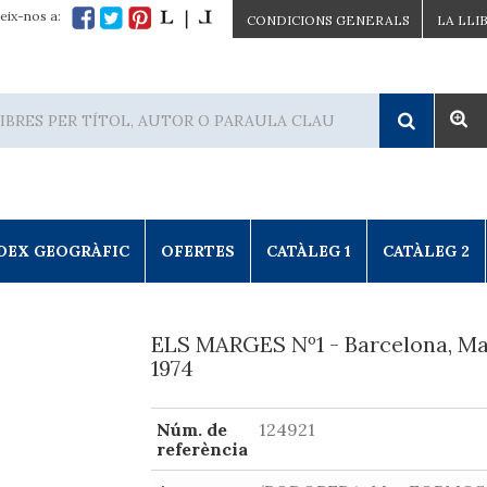
eix-nos a:
CONDICIONS GENERALS
LA LLI
DEX GEOGRÀFIC
OFERTES
CATÀLEG 1
CATÀLEG 2
ELS MARGES Nº1 - Barcelona, Ma
1974
Núm. de
124921
referència