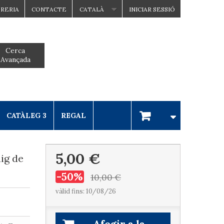
BRERIA
CONTACTE
CATALÀ
INICIAR SESSIÓ
Cerca
Avançada
CATÀLEG 3
REGAL
5,00 €
ig de
-50%
10,00 €
vàlid fins: 10/08/26
Afegir a la