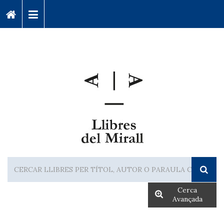
Cerca
Avançada