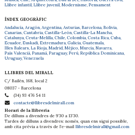
Llibre infantil
,
Llibre juvenil
,
Modernisme
,
Pensament
ÍNDEX GEOGRÀFIC
Andalucía
,
Aragón
,
Argentina
,
Asturias
,
Barcelona
,
Bolivia
,
Canarias
,
Cantabria
,
Castilla-León
,
Castilla-La Mancha
,
Catalunya
,
Ceuta-Melilla
,
Chile
,
Colombia
,
Costa Rica
,
Cuba
,
Ecuador
,
Euskadi
,
Extremadura
,
Galicia
,
Guatemala
,
Illes Balears
,
La Rioja
,
Madrid
,
Méjico
,
Murcia
,
Navarra
,
País Valencià
,
Panamá
,
Paraguay
,
Perú
,
República Dominicana
,
Uruguay
,
Venezuela
LLIBRES DEL MIRALL
C/ Bailèn, 168, local 2
08037 - Barcelona
(34) 93 476 54 11
contacte@llibresdelmirall.com
Horari de la llibreria
De dilluns a divendres de 9’30 a 13’30.
Tardes de dilluns a divendres: només, quan ens sigui possible,
amb cita prèvia a través de l’e-mail
llibresdelmirall@gmail.com