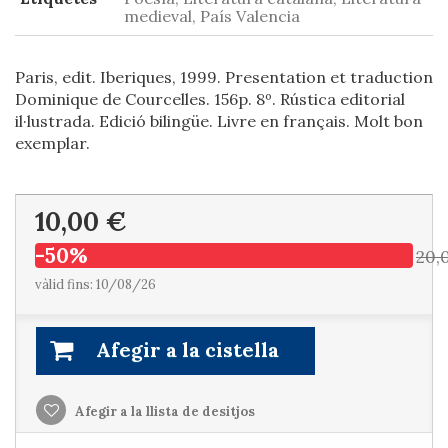
medieval, País Valencia
Paris, edit. Iberiques, 1999. Presentation et traduction
Dominique de Courcelles. 156p. 8º. Rústica editorial
il·lustrada. Edició bilingüe. Livre en français. Molt bon
exemplar.
10,00 €
-50%
20,
vàlid fins: 10/08/26
Afegir a la cistella
Afegir a la llista de desitjos