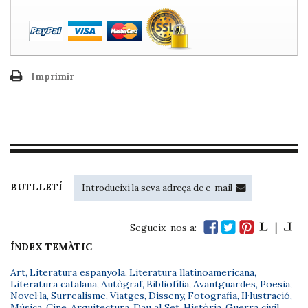
Imprimir
BUTLLETÍ
Segueix-nos a:
ÍNDEX TEMÀTIC
Art
,
Literatura espanyola
,
Literatura llatinoamericana
,
Literatura catalana
,
Autògraf
,
Bibliofília
,
Avantguardes
,
Poesia
,
Novel·la
,
Surrealisme
,
Viatges
,
Disseny
,
Fotografia
,
Il·lustració
,
Música
,
Cine
,
Arquitectura
,
Dau al Set
,
Història
,
Guerra civil
,