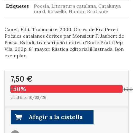
Etiquetes
Poesía, Literatura catalana, Catalunya
nord, Rosselló, Humor, Erotisme
Canet, Edit. Trabucaire, 2000. Obres de Fra Pere i
Poésies catalanes écrites par Monsieur F. Jaubert de
Passa. Estudi, transcripció i notes d'Enric Prat i Pep
Vila. 200p. 8º mayor. Rústica editorial il·lustrada. Bon
exemplar.
7,50 €
-50%
15,
vàlid fins: 10/08/26
Afegir a la cistella