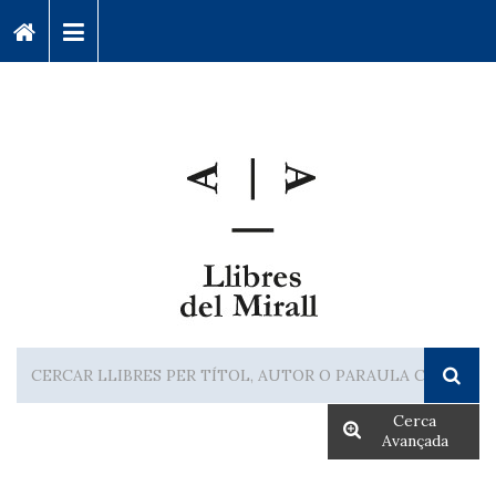
Cerca
Avançada