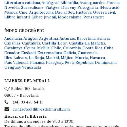
Literatura catalana
,
Autògraf
,
Bibliofília
,
Avantguardes
,
Poesia
,
Novel·la
,
Surrealisme
,
Viatges
,
Disseny
,
Fotografia
,
Il·lustració
,
Música
,
Cine
,
Arquitectura
,
Dau al Set
,
Història
,
Guerra civil
,
Llibre infantil
,
Llibre juvenil
,
Modernisme
,
Pensament
ÍNDEX GEOGRÀFIC
Andalucía
,
Aragón
,
Argentina
,
Asturias
,
Barcelona
,
Bolivia
,
Canarias
,
Cantabria
,
Castilla-León
,
Castilla-La Mancha
,
Catalunya
,
Ceuta-Melilla
,
Chile
,
Colombia
,
Costa Rica
,
Cuba
,
Ecuador
,
Euskadi
,
Extremadura
,
Galicia
,
Guatemala
,
Illes Balears
,
La Rioja
,
Madrid
,
Méjico
,
Murcia
,
Navarra
,
País Valencià
,
Panamá
,
Paraguay
,
Perú
,
República Dominicana
,
Uruguay
,
Venezuela
LLIBRES DEL MIRALL
C/ Bailèn, 168, local 2
08037 - Barcelona
(34) 93 476 54 11
contacte@llibresdelmirall.com
Horari de la llibreria
De dilluns a divendres de 9’30 a 13’30.
Tardes de dilluns a divendres: només, quan ens sigui possible,