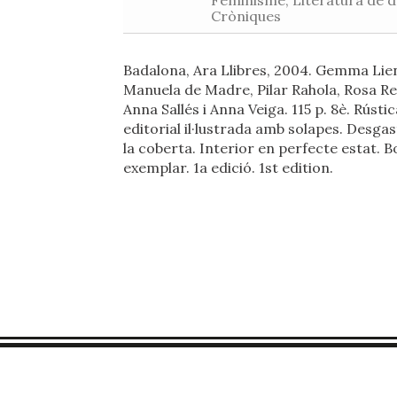
Feminisme, Literatura de d
Cròniques
Badalona, Ara Llibres, 2004. Gemma Lie
Manuela de Madre, Pilar Rahola, Rosa Re
Anna Sallés i Anna Veiga. 115 p. 8è. Rústic
editorial il·lustrada amb solapes. Desgast
la coberta. Interior en perfecte estat. B
exemplar. 1a edició. 1st edition.