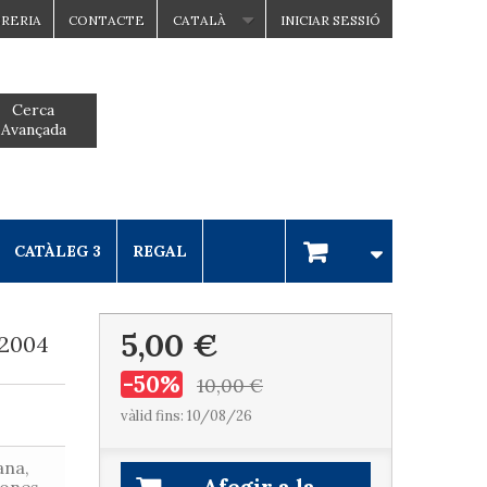
BRERIA
CONTACTE
CATALÀ
INICIAR SESSIÓ
Cerca
Avançada
CATÀLEG 3
REGAL
5,00 €
 2004
-50%
10,00 €
vàlid fins: 10/08/26
ana,
Afegir a la