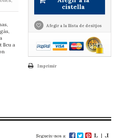
ones,
cistella
nas,
Afegir a la llista de desitjos
gàs,
a
 lleu a
on
Imprimir
Segueix-nos a: