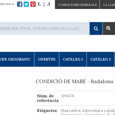
eix-nos a:
CONDICIONS GENERALS
LA LLI
DEX GEOGRÀFIC
OFERTES
CATÀLEG 1
CATÀLEG 2
CONDICIÓ DE MARE - Badalona
Núm. de
119476
referència
Etiquetes
Narrativa, Literatura catal