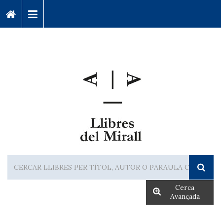
Cerca
Avançada