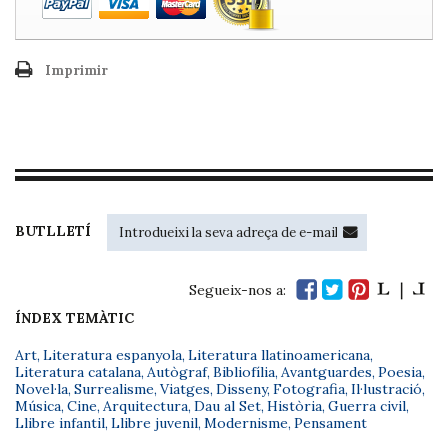
Imprimir
BUTLLETÍ
Segueix-nos a:
ÍNDEX TEMÀTIC
Art
,
Literatura espanyola
,
Literatura llatinoamericana
,
Literatura catalana
,
Autògraf
,
Bibliofília
,
Avantguardes
,
Poesia
,
Novel·la
,
Surrealisme
,
Viatges
,
Disseny
,
Fotografia
,
Il·lustració
,
Música
,
Cine
,
Arquitectura
,
Dau al Set
,
Història
,
Guerra civil
,
Llibre infantil
,
Llibre juvenil
,
Modernisme
,
Pensament