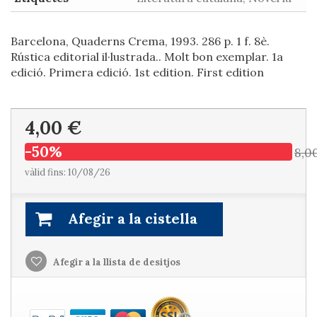
Barcelona, Quaderns Crema, 1993. 286 p. 1 f. 8è.
Rústica editorial il·lustrada.. Molt bon exemplar. 1a
edició. Primera edició. 1st edition. First edition
4,00 €
-50%
8,0
vàlid fins: 10/08/26
Afegir a la cistella
Afegir a la llista de desitjos