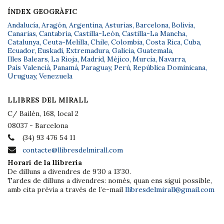
ÍNDEX GEOGRÀFIC
Andalucía
,
Aragón
,
Argentina
,
Asturias
,
Barcelona
,
Bolivia
,
Canarias
,
Cantabria
,
Castilla-León
,
Castilla-La Mancha
,
Catalunya
,
Ceuta-Melilla
,
Chile
,
Colombia
,
Costa Rica
,
Cuba
,
Ecuador
,
Euskadi
,
Extremadura
,
Galicia
,
Guatemala
,
Illes Balears
,
La Rioja
,
Madrid
,
Méjico
,
Murcia
,
Navarra
,
País Valencià
,
Panamá
,
Paraguay
,
Perú
,
República Dominicana
,
Uruguay
,
Venezuela
LLIBRES DEL MIRALL
C/ Bailèn, 168, local 2
08037 - Barcelona
(34) 93 476 54 11
contacte@llibresdelmirall.com
Horari de la llibreria
De dilluns a divendres de 9’30 a 13’30.
Tardes de dilluns a divendres: només, quan ens sigui possible,
amb cita prèvia a través de l’e-mail
llibresdelmirall@gmail.com