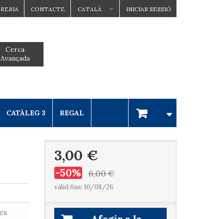
BRERIA
CONTACTE
CATALÀ
INICIAR SESSIÓ
Cerca
Avançada
CATÀLEG 3
REGAL
3,00 €
-50%
6,00 €
vàlid fins: 10/08/26
es
Afegir a la