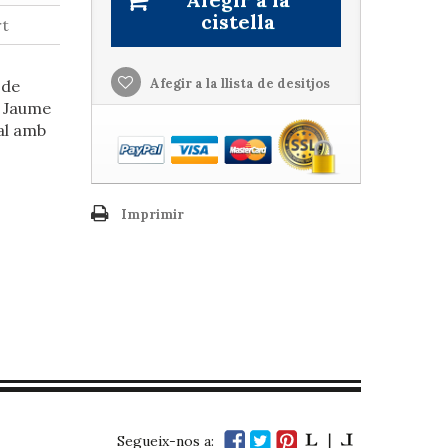
cistella
rt
Afegir a la llista de desitjos
 de
, Jaume
ial amb
Imprimir
Segueix-nos a: