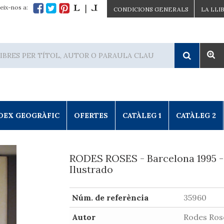
eix-nos a:
CONDICIONS GENERALS
LA LLI
DEX GEOGRÀFIC
OFERTES
CATÀLEG 1
CATÀLEG 2
RODES ROSES - Barcelona 1995 -
Ilustrado
Núm. de referència
35960
Autor
Rodes Ros