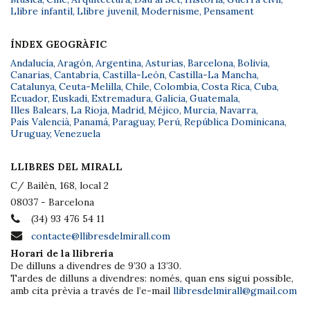
Llibre infantil
,
Llibre juvenil
,
Modernisme
,
Pensament
ÍNDEX GEOGRÀFIC
Andalucía
,
Aragón
,
Argentina
,
Asturias
,
Barcelona
,
Bolivia
,
Canarias
,
Cantabria
,
Castilla-León
,
Castilla-La Mancha
,
Catalunya
,
Ceuta-Melilla
,
Chile
,
Colombia
,
Costa Rica
,
Cuba
,
Ecuador
,
Euskadi
,
Extremadura
,
Galicia
,
Guatemala
,
Illes Balears
,
La Rioja
,
Madrid
,
Méjico
,
Murcia
,
Navarra
,
País Valencià
,
Panamá
,
Paraguay
,
Perú
,
República Dominicana
,
Uruguay
,
Venezuela
LLIBRES DEL MIRALL
C/ Bailèn, 168, local 2
08037 - Barcelona
(34) 93 476 54 11
contacte@llibresdelmirall.com
Horari de la llibreria
De dilluns a divendres de 9’30 a 13’30.
Tardes de dilluns a divendres: només, quan ens sigui possible,
amb cita prèvia a través de l’e-mail
llibresdelmirall@gmail.com