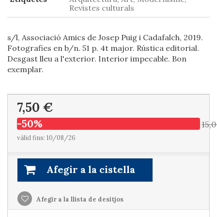
Revistes culturals
s/l, Associació Amics de Josep Puig i Cadafalch, 2019.
Fotografies en b/n. 51 p. 4t major. Rústica editorial.
Desgast lleu a l'exterior. Interior impecable. Bon
exemplar.
7,50 €
-50%
15,
vàlid fins: 10/08/26
Afegir a la cistella
Afegir a la llista de desitjos