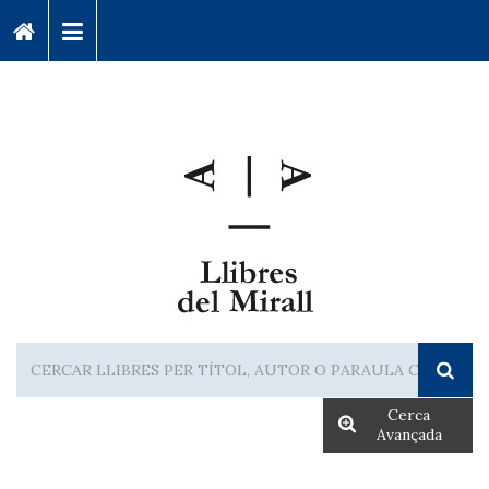
Cerca
Avançada