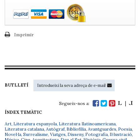
Imprimir
BUTLLETÍ
Segueix-nos a:
ÍNDEX TEMÀTIC
Art
,
Literatura espanyola
,
Literatura llatinoamericana
,
Literatura catalana
,
Autògraf
,
Bibliofília
,
Avantguardes
,
Poesia
,
Novel·la
,
Surrealisme
,
Viatges
,
Disseny
,
Fotografia
,
Il·lustració
,
Música
,
Cine
,
Arquitectura
,
Dau al Set
,
Història
,
Guerra civil
,