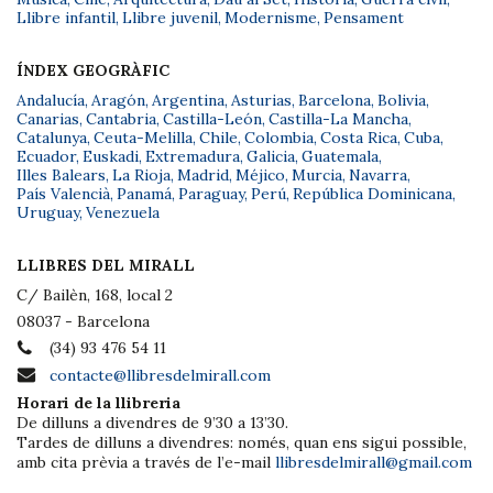
Llibre infantil
,
Llibre juvenil
,
Modernisme
,
Pensament
ÍNDEX GEOGRÀFIC
Andalucía
,
Aragón
,
Argentina
,
Asturias
,
Barcelona
,
Bolivia
,
Canarias
,
Cantabria
,
Castilla-León
,
Castilla-La Mancha
,
Catalunya
,
Ceuta-Melilla
,
Chile
,
Colombia
,
Costa Rica
,
Cuba
,
Ecuador
,
Euskadi
,
Extremadura
,
Galicia
,
Guatemala
,
Illes Balears
,
La Rioja
,
Madrid
,
Méjico
,
Murcia
,
Navarra
,
País Valencià
,
Panamá
,
Paraguay
,
Perú
,
República Dominicana
,
Uruguay
,
Venezuela
LLIBRES DEL MIRALL
C/ Bailèn, 168, local 2
08037 - Barcelona
(34) 93 476 54 11
contacte@llibresdelmirall.com
Horari de la llibreria
De dilluns a divendres de 9’30 a 13’30.
Tardes de dilluns a divendres: només, quan ens sigui possible,
amb cita prèvia a través de l’e-mail
llibresdelmirall@gmail.com