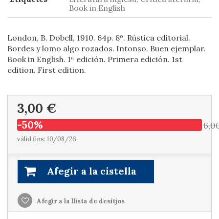
Book in English
London, B. Dobell, 1910. 64p. 8º. Rústica editorial.
Bordes y lomo algo rozados. Intonso. Buen ejemplar.
Book in English. 1ª edición. Primera edición. 1st
edition. First edition.
3,00 €
-50%
6,0
vàlid fins: 10/08/26
Afegir a la cistella
Afegir a la llista de desitjos