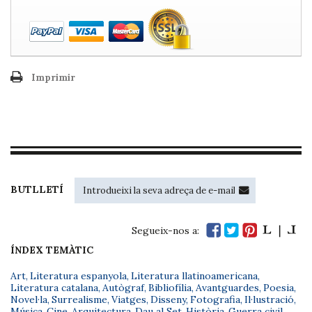
Imprimir
BUTLLETÍ
Segueix-nos a:
ÍNDEX TEMÀTIC
Art
,
Literatura espanyola
,
Literatura llatinoamericana
,
Literatura catalana
,
Autògraf
,
Bibliofília
,
Avantguardes
,
Poesia
,
Novel·la
,
Surrealisme
,
Viatges
,
Disseny
,
Fotografia
,
Il·lustració
,
Música
,
Cine
,
Arquitectura
,
Dau al Set
,
Història
,
Guerra civil
,