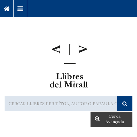
Cerca
Avançada