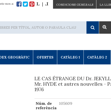
eix-nos a:
CONDICIONS GENERALS
LA LLI
DEX GEOGRÀFIC
OFERTES
CATÀLEG 1
CATÀLEG 2
LE CAS ÉTRANGE DU Dr. JEKYLL
Mr. HYDE et autres nouvelles - P
1976
Núm. de
105609
referència