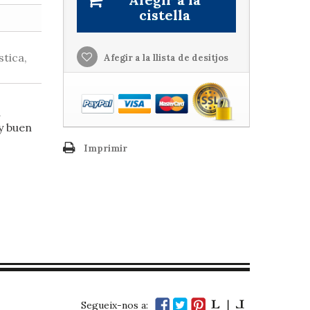
cistella
stica,
Afegir a la llista de desitjos
a
uy buen
Imprimir
Segueix-nos a: