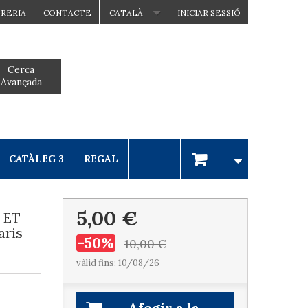
BRERIA
CONTACTE
CATALÀ
INICIAR SESSIÓ
Cerca
Avançada
CATÀLEG 3
REGAL
5,00 €
 ET
aris
-50%
10,00 €
vàlid fins: 10/08/26
Afegir a la