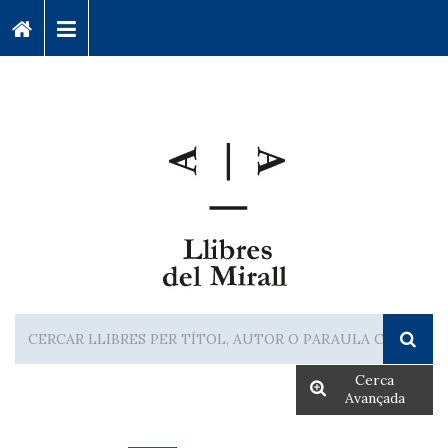
Cerca
Avançada