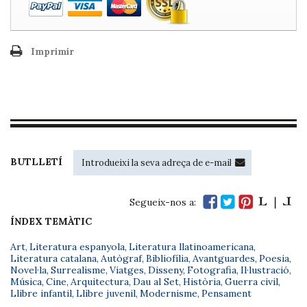
Imprimir
BUTLLETÍ
Segueix-nos a:
ÍNDEX TEMÀTIC
Art
,
Literatura espanyola
,
Literatura llatinoamericana
,
Literatura catalana
,
Autògraf
,
Bibliofília
,
Avantguardes
,
Poesia
,
Novel·la
,
Surrealisme
,
Viatges
,
Disseny
,
Fotografia
,
Il·lustració
,
Música
,
Cine
,
Arquitectura
,
Dau al Set
,
Història
,
Guerra civil
,
Llibre infantil
,
Llibre juvenil
,
Modernisme
,
Pensament