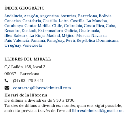
ÍNDEX GEOGRÀFIC
Andalucía
,
Aragón
,
Argentina
,
Asturias
,
Barcelona
,
Bolivia
,
Canarias
,
Cantabria
,
Castilla-León
,
Castilla-La Mancha
,
Catalunya
,
Ceuta-Melilla
,
Chile
,
Colombia
,
Costa Rica
,
Cuba
,
Ecuador
,
Euskadi
,
Extremadura
,
Galicia
,
Guatemala
,
Illes Balears
,
La Rioja
,
Madrid
,
Méjico
,
Murcia
,
Navarra
,
País Valencià
,
Panamá
,
Paraguay
,
Perú
,
República Dominicana
,
Uruguay
,
Venezuela
LLIBRES DEL MIRALL
C/ Bailèn, 168, local 2
08037 - Barcelona
(34) 93 476 54 11
contacte@llibresdelmirall.com
Horari de la llibreria
De dilluns a divendres de 9’30 a 13’30.
Tardes de dilluns a divendres: només, quan ens sigui possible,
amb cita prèvia a través de l’e-mail
llibresdelmirall@gmail.com