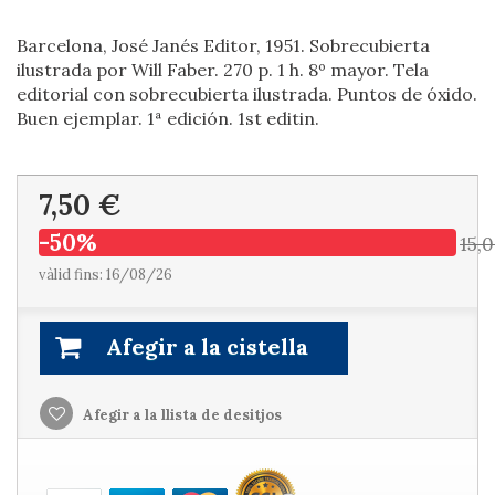
Barcelona, José Janés Editor, 1951. Sobrecubierta
ilustrada por Will Faber. 270 p. 1 h. 8º mayor. Tela
editorial con sobrecubierta ilustrada. Puntos de óxido.
Buen ejemplar. 1ª edición. 1st editin.
7,50 €
-50%
15,
vàlid fins: 16/08/26
Afegir a la cistella
Afegir a la llista de desitjos