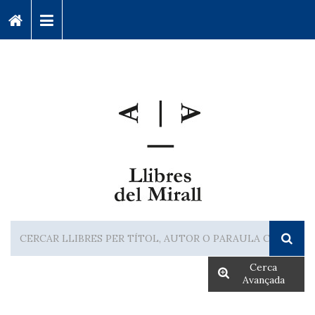
Cerca
Avançada