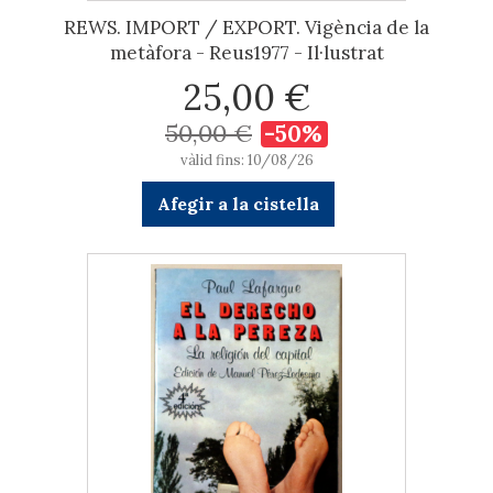
REWS. IMPORT / EXPORT. Vigència de la
metàfora - Reus1977 - Il·lustrat
25,00 €
50,00 €
-50%
vàlid fins: 10/08/26
Afegir a la cistella