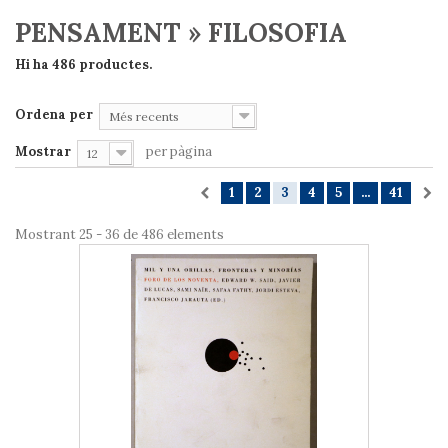
PENSAMENT » FILOSOFIA
Hi ha 486 productes.
Ordena per
Més recents
Mostrar
per pàgina
12
1
2
3
4
5
...
41
Mostrant 25 - 36 de 486 elements