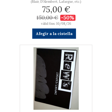
(Blair, D'Alembert, Lafargue, etc.)
75,00 €
150,00 €
-50%
vàlid fins: 10/08/26
Afegir a la cistella