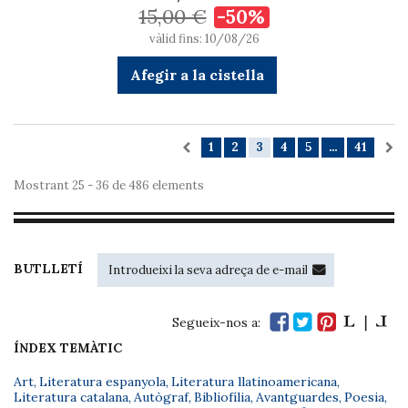
15,00 €
-50%
vàlid fins: 10/08/26
Afegir a la cistella
1
2
3
4
5
...
41
Mostrant 25 - 36 de 486 elements
BUTLLETÍ
Segueix-nos a:
ÍNDEX TEMÀTIC
Art
,
Literatura espanyola
,
Literatura llatinoamericana
,
Literatura catalana
,
Autògraf
,
Bibliofília
,
Avantguardes
,
Poesia
,