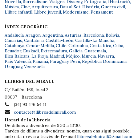
Novel·la
,
Surrealisme
,
Viatges
,
Disseny
,
Fotografia
,
Il·lustració
,
Música
,
Cine
,
Arquitectura
,
Dau al Set
,
Història
,
Guerra civil
,
Llibre infantil
,
Llibre juvenil
,
Modernisme
,
Pensament
ÍNDEX GEOGRÀFIC
Andalucía
,
Aragón
,
Argentina
,
Asturias
,
Barcelona
,
Bolivia
,
Canarias
,
Cantabria
,
Castilla-León
,
Castilla-La Mancha
,
Catalunya
,
Ceuta-Melilla
,
Chile
,
Colombia
,
Costa Rica
,
Cuba
,
Ecuador
,
Euskadi
,
Extremadura
,
Galicia
,
Guatemala
,
Illes Balears
,
La Rioja
,
Madrid
,
Méjico
,
Murcia
,
Navarra
,
País Valencià
,
Panamá
,
Paraguay
,
Perú
,
República Dominicana
,
Uruguay
,
Venezuela
LLIBRES DEL MIRALL
C/ Bailèn, 168, local 2
08037 - Barcelona
(34) 93 476 54 11
contacte@llibresdelmirall.com
Horari de la llibreria
De dilluns a divendres de 9’30 a 13’30.
Tardes de dilluns a divendres: només, quan ens sigui possible,
amb cita prèvia a través de l’e-mail
llibresdelmirall@gmail.com