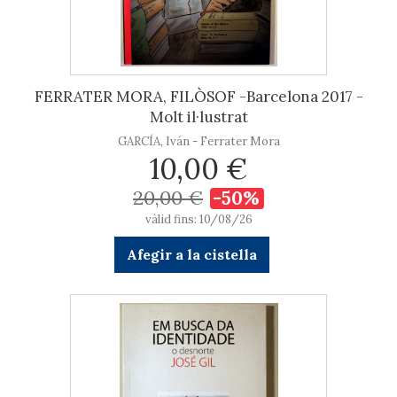
FERRATER MORA, FILÒSOF -Barcelona 2017 -
Molt il·lustrat
GARCÍA, Iván - Ferrater Mora
10,00 €
20,00 €
-50%
vàlid fins: 10/08/26
Afegir a la cistella