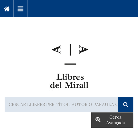
Cerca
Avançada