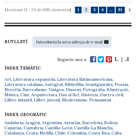
Mostrant 13 - 24 de 1085 elements
1
2
3
4
...
91
BUTLLETÍ
Segueix-nos a:
ÍNDEX TEMÀTIC
Art
,
Literatura espanyola
,
Literatura llatinoamericana
,
Literatura catalana
,
Autògraf
,
Bibliofília
,
Avantguardes
,
Poesia
,
Novel·la
,
Surrealisme
,
Viatges
,
Disseny
,
Fotografia
,
Il·lustració
,
Música
,
Cine
,
Arquitectura
,
Dau al Set
,
Història
,
Guerra civil
,
Llibre infantil
,
Llibre juvenil
,
Modernisme
,
Pensament
ÍNDEX GEOGRÀFIC
Andalucía
,
Aragón
,
Argentina
,
Asturias
,
Barcelona
,
Bolivia
,
Canarias
,
Cantabria
,
Castilla-León
,
Castilla-La Mancha
,
Catalunya
,
Ceuta-Melilla
,
Chile
,
Colombia
,
Costa Rica
,
Cuba
,