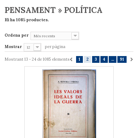
PENSAMENT » POLÍTICA
Hi ha 1085 productes.
Ordena per
Més recents
Mostrar
per pàgina
12
Mostrant 13 - 24 de 1085 elements
1
2
3
4
...
91