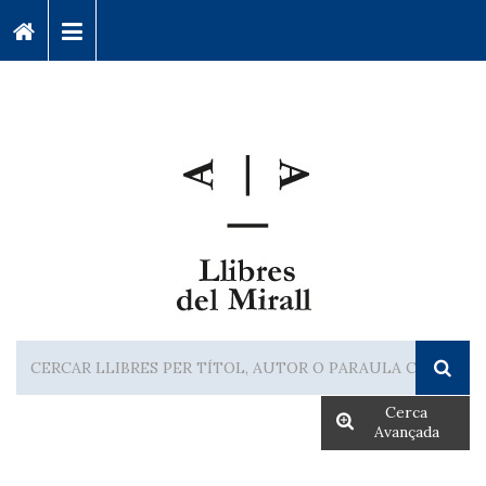
Cerca
Avançada