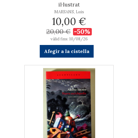
il·lustrat
MARSANS, Luis
10,00 €
20,00 €
-50%
vàlid fins: 10/08/26
Afegir a la cistella