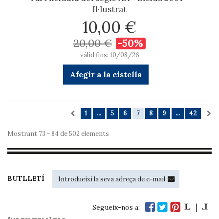
Il·lustrat
10,00 €
20,00 €
-50%
vàlid fins: 10/08/26
Afegir a la cistella
1
...
5
6
7
8
9
...
42
Mostrant 73 - 84 de 502 elements
BUTLLETÍ
Segueix-nos a: