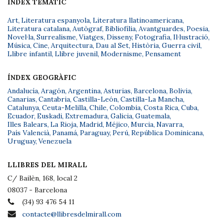
ÍNDEX TEMÀTIC
Art
,
Literatura espanyola
,
Literatura llatinoamericana
,
Literatura catalana
,
Autògraf
,
Bibliofília
,
Avantguardes
,
Poesia
,
Novel·la
,
Surrealisme
,
Viatges
,
Disseny
,
Fotografia
,
Il·lustració
,
Música
,
Cine
,
Arquitectura
,
Dau al Set
,
Història
,
Guerra civil
,
Llibre infantil
,
Llibre juvenil
,
Modernisme
,
Pensament
ÍNDEX GEOGRÀFIC
Andalucía
,
Aragón
,
Argentina
,
Asturias
,
Barcelona
,
Bolivia
,
Canarias
,
Cantabria
,
Castilla-León
,
Castilla-La Mancha
,
Catalunya
,
Ceuta-Melilla
,
Chile
,
Colombia
,
Costa Rica
,
Cuba
,
Ecuador
,
Euskadi
,
Extremadura
,
Galicia
,
Guatemala
,
Illes Balears
,
La Rioja
,
Madrid
,
Méjico
,
Murcia
,
Navarra
,
País Valencià
,
Panamá
,
Paraguay
,
Perú
,
República Dominicana
,
Uruguay
,
Venezuela
LLIBRES DEL MIRALL
C/ Bailèn, 168, local 2
08037 - Barcelona
(34) 93 476 54 11
contacte@llibresdelmirall.com