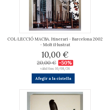
COL·LECCIÓ MACBA. Itinerari - Barcelona 2002
- Molt il·lustrat
10,00 €
20,00 €
-50%
vàlid fins: 10/08/26
Afegir a la cistella