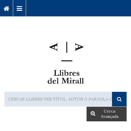
Cerca
Avançada