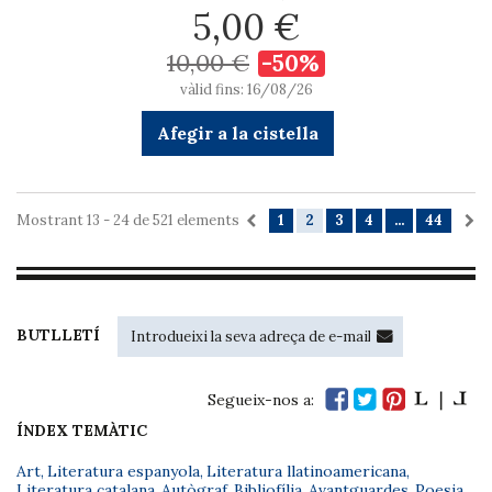
5,00 €
10,00 €
-50%
vàlid fins: 16/08/26
Afegir a la cistella
Mostrant 13 - 24 de 521 elements
1
2
3
4
...
44
BUTLLETÍ
Segueix-nos a:
ÍNDEX TEMÀTIC
Art
,
Literatura espanyola
,
Literatura llatinoamericana
,
Literatura catalana
,
Autògraf
,
Bibliofília
,
Avantguardes
,
Poesia
,