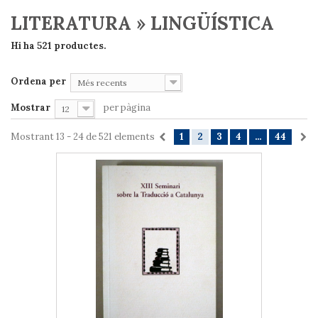
LITERATURA » LINGÜÍSTICA
Hi ha 521 productes.
Ordena per
Més recents
Mostrar
per pàgina
12
Mostrant 13 - 24 de 521 elements
1
2
3
4
...
44