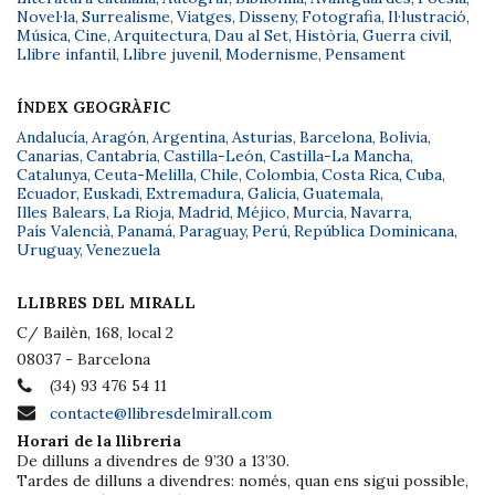
Novel·la
,
Surrealisme
,
Viatges
,
Disseny
,
Fotografia
,
Il·lustració
,
Música
,
Cine
,
Arquitectura
,
Dau al Set
,
Història
,
Guerra civil
,
Llibre infantil
,
Llibre juvenil
,
Modernisme
,
Pensament
ÍNDEX GEOGRÀFIC
Andalucía
,
Aragón
,
Argentina
,
Asturias
,
Barcelona
,
Bolivia
,
Canarias
,
Cantabria
,
Castilla-León
,
Castilla-La Mancha
,
Catalunya
,
Ceuta-Melilla
,
Chile
,
Colombia
,
Costa Rica
,
Cuba
,
Ecuador
,
Euskadi
,
Extremadura
,
Galicia
,
Guatemala
,
Illes Balears
,
La Rioja
,
Madrid
,
Méjico
,
Murcia
,
Navarra
,
País Valencià
,
Panamá
,
Paraguay
,
Perú
,
República Dominicana
,
Uruguay
,
Venezuela
LLIBRES DEL MIRALL
C/ Bailèn, 168, local 2
08037 - Barcelona
(34) 93 476 54 11
contacte@llibresdelmirall.com
Horari de la llibreria
De dilluns a divendres de 9’30 a 13’30.
Tardes de dilluns a divendres: només, quan ens sigui possible,