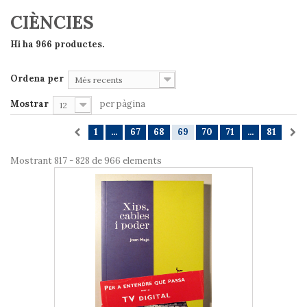
CIÈNCIES
Hi ha 966 productes.
Ordena per
Més recents
Mostrar
per pàgina
12
1
...
67
68
69
70
71
...
81
Mostrant 817 - 828 de 966 elements