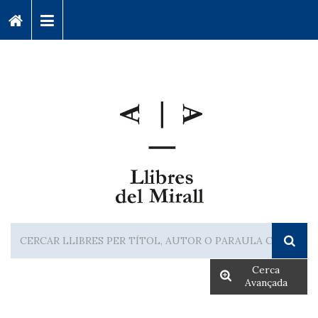
Cerca
Avançada