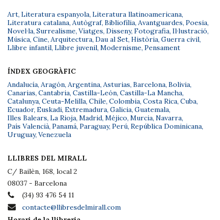
Art
,
Literatura espanyola
,
Literatura llatinoamericana
,
Literatura catalana
,
Autògraf
,
Bibliofília
,
Avantguardes
,
Poesia
,
Novel·la
,
Surrealisme
,
Viatges
,
Disseny
,
Fotografia
,
Il·lustració
,
Música
,
Cine
,
Arquitectura
,
Dau al Set
,
Història
,
Guerra civil
,
Llibre infantil
,
Llibre juvenil
,
Modernisme
,
Pensament
ÍNDEX GEOGRÀFIC
Andalucía
,
Aragón
,
Argentina
,
Asturias
,
Barcelona
,
Bolivia
,
Canarias
,
Cantabria
,
Castilla-León
,
Castilla-La Mancha
,
Catalunya
,
Ceuta-Melilla
,
Chile
,
Colombia
,
Costa Rica
,
Cuba
,
Ecuador
,
Euskadi
,
Extremadura
,
Galicia
,
Guatemala
,
Illes Balears
,
La Rioja
,
Madrid
,
Méjico
,
Murcia
,
Navarra
,
País Valencià
,
Panamá
,
Paraguay
,
Perú
,
República Dominicana
,
Uruguay
,
Venezuela
LLIBRES DEL MIRALL
C/ Bailèn, 168, local 2
08037 - Barcelona
(34) 93 476 54 11
contacte@llibresdelmirall.com
Horari de la llibreria