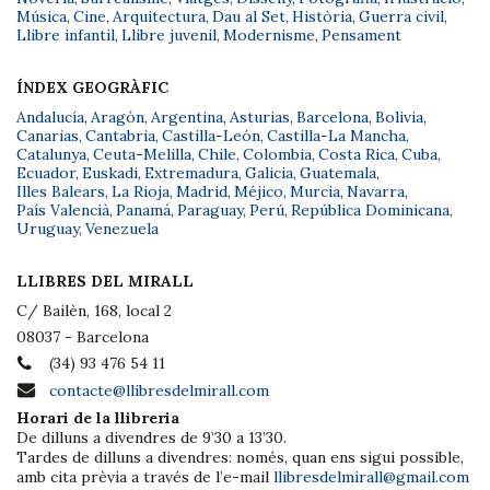
Música
,
Cine
,
Arquitectura
,
Dau al Set
,
Història
,
Guerra civil
,
Llibre infantil
,
Llibre juvenil
,
Modernisme
,
Pensament
ÍNDEX GEOGRÀFIC
Andalucía
,
Aragón
,
Argentina
,
Asturias
,
Barcelona
,
Bolivia
,
Canarias
,
Cantabria
,
Castilla-León
,
Castilla-La Mancha
,
Catalunya
,
Ceuta-Melilla
,
Chile
,
Colombia
,
Costa Rica
,
Cuba
,
Ecuador
,
Euskadi
,
Extremadura
,
Galicia
,
Guatemala
,
Illes Balears
,
La Rioja
,
Madrid
,
Méjico
,
Murcia
,
Navarra
,
País Valencià
,
Panamá
,
Paraguay
,
Perú
,
República Dominicana
,
Uruguay
,
Venezuela
LLIBRES DEL MIRALL
C/ Bailèn, 168, local 2
08037 - Barcelona
(34) 93 476 54 11
contacte@llibresdelmirall.com
Horari de la llibreria
De dilluns a divendres de 9’30 a 13’30.
Tardes de dilluns a divendres: només, quan ens sigui possible,
amb cita prèvia a través de l’e-mail
llibresdelmirall@gmail.com