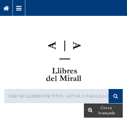
Cerca
Avançada