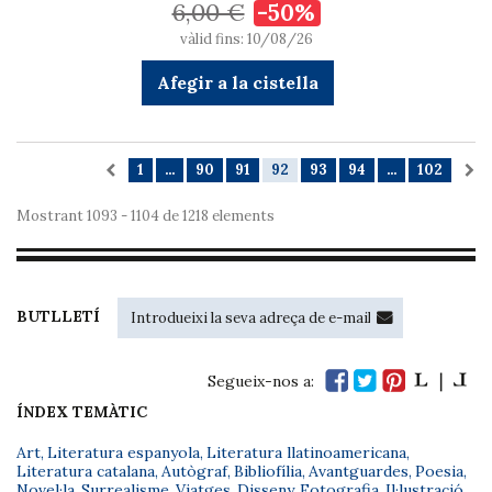
6,00 €
-50%
vàlid fins: 10/08/26
Afegir a la cistella
1
...
90
91
92
93
94
...
102
Mostrant 1093 - 1104 de 1218 elements
BUTLLETÍ
Segueix-nos a:
ÍNDEX TEMÀTIC
Art
,
Literatura espanyola
,
Literatura llatinoamericana
,
Literatura catalana
,
Autògraf
,
Bibliofília
,
Avantguardes
,
Poesia
,
Novel·la
,
Surrealisme
,
Viatges
,
Disseny
,
Fotografia
,
Il·lustració
,