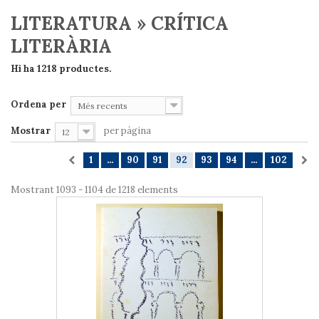
LITERATURA » CRÍTICA
LITERÀRIA
Hi ha 1218 productes.
Ordena per
Més recents
Mostrar
per pàgina
12
1
...
90
91
92
93
94
...
102
Mostrant 1093 - 1104 de 1218 elements