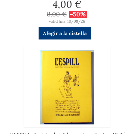
4,00 €
8,00 €
-50%
vàlid fins: 10/08/26
Afegir a la cistella