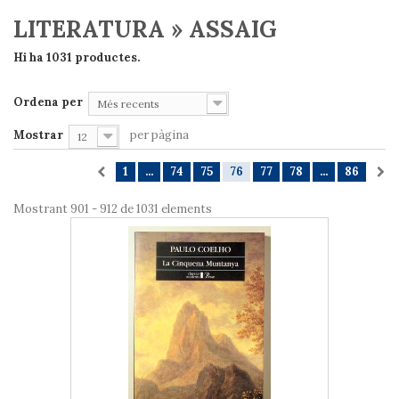
LITERATURA » ASSAIG
Hi ha 1031 productes.
Ordena per
Més recents
Mostrar
per pàgina
12
1
...
74
75
76
77
78
...
86
Mostrant 901 - 912 de 1031 elements