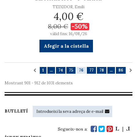
TEIXIDOR, Emili
4,00 €
8,00 €
-50%
vàlid fins: 16/08/26
Afegir a la cistella
1
...
74
75
76
77
78
...
86
Mostrant 901 - 912 de 1031 elements
BUTLLETÍ
Segueix-nos a: