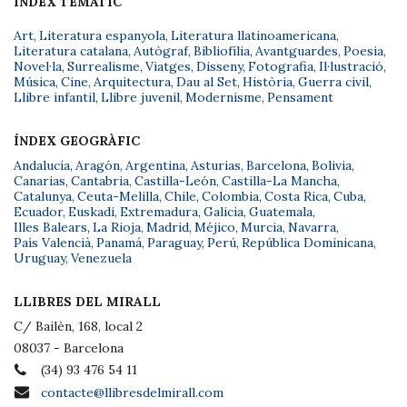
ÍNDEX TEMÀTIC
Art
,
Literatura espanyola
,
Literatura llatinoamericana
,
Literatura catalana
,
Autògraf
,
Bibliofília
,
Avantguardes
,
Poesia
,
Novel·la
,
Surrealisme
,
Viatges
,
Disseny
,
Fotografia
,
Il·lustració
,
Música
,
Cine
,
Arquitectura
,
Dau al Set
,
Història
,
Guerra civil
,
Llibre infantil
,
Llibre juvenil
,
Modernisme
,
Pensament
ÍNDEX GEOGRÀFIC
Andalucía
,
Aragón
,
Argentina
,
Asturias
,
Barcelona
,
Bolivia
,
Canarias
,
Cantabria
,
Castilla-León
,
Castilla-La Mancha
,
Catalunya
,
Ceuta-Melilla
,
Chile
,
Colombia
,
Costa Rica
,
Cuba
,
Ecuador
,
Euskadi
,
Extremadura
,
Galicia
,
Guatemala
,
Illes Balears
,
La Rioja
,
Madrid
,
Méjico
,
Murcia
,
Navarra
,
País Valencià
,
Panamá
,
Paraguay
,
Perú
,
República Dominicana
,
Uruguay
,
Venezuela
LLIBRES DEL MIRALL
C/ Bailèn, 168, local 2
08037 - Barcelona
(34) 93 476 54 11
contacte@llibresdelmirall.com