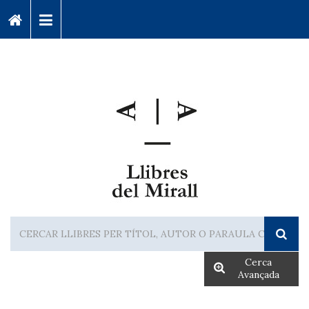
Cerca
Avançada