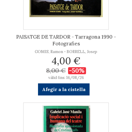
PAISATGE DE TARDOR - Tarragona 1990 -
Fotografies
GOMIS, Ramon - BORRELL, Josep
4,00 €
8,00 €
-50%
vàlid fins: 16/08/26
Afegir a la cistella