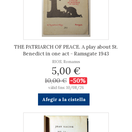
THE PATRIARCH OF PEACE. A play about St.
Benedict in one act - Ramsgate 1943
RIOS, Romanus
5,00 €
10,00 €
-50%
vàlid fins: 10/08/26
Afegir a la cistella