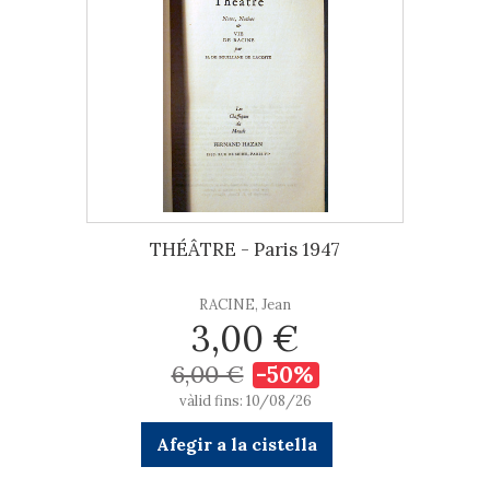
THÉÂTRE - Paris 1947
RACINE, Jean
3,00 €
6,00 €
-50%
vàlid fins: 10/08/26
Afegir a la cistella