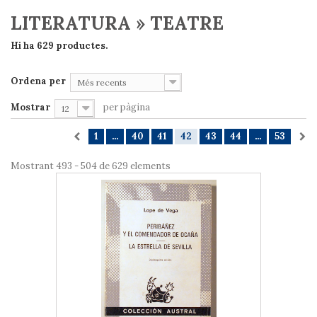
LITERATURA » TEATRE
Hi ha 629 productes.
Ordena per
Més recents
Mostrar
per pàgina
12
1
...
40
41
42
43
44
...
53
Mostrant 493 - 504 de 629 elements