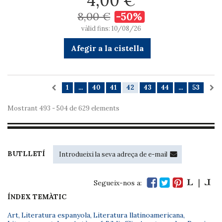
4,00 €
8,00 €
-50%
vàlid fins: 10/08/26
Afegir a la cistella
1
...
40
41
42
43
44
...
53
Mostrant 493 - 504 de 629 elements
BUTLLETÍ
Segueix-nos a:
ÍNDEX TEMÀTIC
Art
,
Literatura espanyola
,
Literatura llatinoamericana
,