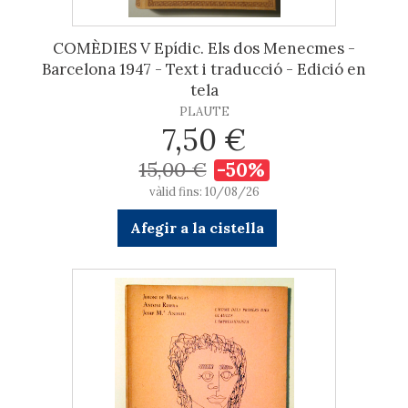
COMÈDIES V Epídic. Els dos Menecmes -
Barcelona 1947 - Text i traducció - Edició en
tela
PLAUTE
7,50 €
15,00 €
-50%
vàlid fins: 10/08/26
Afegir a la cistella