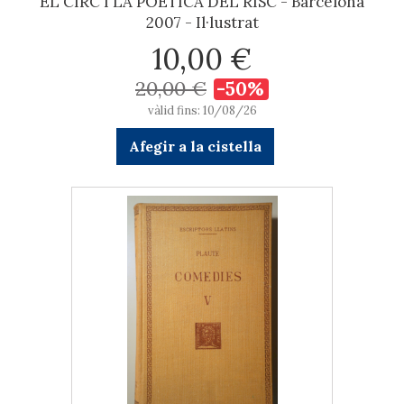
EL CIRC I LA POÈTICA DEL RISC - Barcelona
2007 - Il·lustrat
10,00 €
20,00 €
-50%
vàlid fins: 10/08/26
Afegir a la cistella