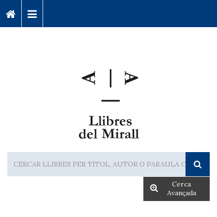
Cerca
Avançada