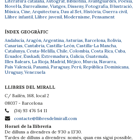
Literatura catalana
,
Autògraf
,
Bibliofília
,
Avantguardes
,
Poesia
,
Novel·la
,
Surrealisme
,
Viatges
,
Disseny
,
Fotografia
,
Il·lustració
,
Música
,
Cine
,
Arquitectura
,
Dau al Set
,
Història
,
Guerra civil
,
Llibre infantil
,
Llibre juvenil
,
Modernisme
,
Pensament
ÍNDEX GEOGRÀFIC
Andalucía
,
Aragón
,
Argentina
,
Asturias
,
Barcelona
,
Bolivia
,
Canarias
,
Cantabria
,
Castilla-León
,
Castilla-La Mancha
,
Catalunya
,
Ceuta-Melilla
,
Chile
,
Colombia
,
Costa Rica
,
Cuba
,
Ecuador
,
Euskadi
,
Extremadura
,
Galicia
,
Guatemala
,
Illes Balears
,
La Rioja
,
Madrid
,
Méjico
,
Murcia
,
Navarra
,
País Valencià
,
Panamá
,
Paraguay
,
Perú
,
República Dominicana
,
Uruguay
,
Venezuela
LLIBRES DEL MIRALL
C/ Bailèn, 168, local 2
08037 - Barcelona
(34) 93 476 54 11
contacte@llibresdelmirall.com
Horari de la llibreria
De dilluns a divendres de 9’30 a 13’30.
Tardes de dilluns a divendres: només, quan ens sigui possible,