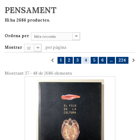
PENSAMENT
Hi ha 2686 productes.
Ordena per
Més recents
Mostrar
per pàgina
12
1
2
3
4
5
6
...
224
Mostrant 37 - 48 de 2686 elements