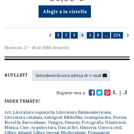
Afegir a la cistella
1
2
3
4
5
6
...
224
Mostrant 37 - 48 de 2686 elements
BUTLLETÍ
Segueix-nos a:
ÍNDEX TEMÀTIC
Art
,
Literatura espanyola
,
Literatura llatinoamericana
,
Literatura catalana
,
Autògraf
,
Bibliofília
,
Avantguardes
,
Poesia
,
Novel·la
,
Surrealisme
,
Viatges
,
Disseny
,
Fotografia
,
Il·lustració
,
Música
,
Cine
,
Arquitectura
,
Dau al Set
,
Història
,
Guerra civil
,
Llibre infantil
,
Llibre juvenil
,
Modernisme
,
Pensament