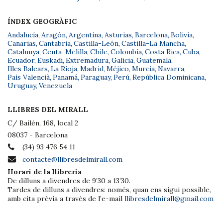
ÍNDEX GEOGRÀFIC
Andalucía
,
Aragón
,
Argentina
,
Asturias
,
Barcelona
,
Bolivia
,
Canarias
,
Cantabria
,
Castilla-León
,
Castilla-La Mancha
,
Catalunya
,
Ceuta-Melilla
,
Chile
,
Colombia
,
Costa Rica
,
Cuba
,
Ecuador
,
Euskadi
,
Extremadura
,
Galicia
,
Guatemala
,
Illes Balears
,
La Rioja
,
Madrid
,
Méjico
,
Murcia
,
Navarra
,
País Valencià
,
Panamá
,
Paraguay
,
Perú
,
República Dominicana
,
Uruguay
,
Venezuela
LLIBRES DEL MIRALL
C/ Bailèn, 168, local 2
08037 - Barcelona
(34) 93 476 54 11
contacte@llibresdelmirall.com
Horari de la llibreria
De dilluns a divendres de 9’30 a 13’30.
Tardes de dilluns a divendres: només, quan ens sigui possible,
amb cita prèvia a través de l’e-mail
llibresdelmirall@gmail.com