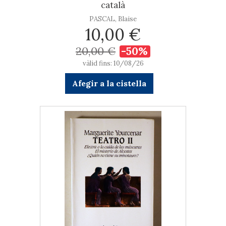
català
PASCAL, Blaise
10,00 €
20,00 €
-50%
vàlid fins: 10/08/26
Afegir a la cistella