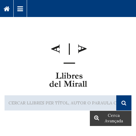
Cerca
Avançada