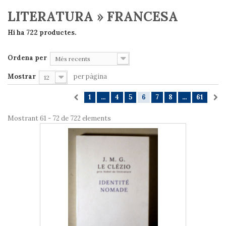
LITERATURA » FRANCESA
Hi ha 722 productes.
Ordena per
Més recents
Mostrar
per pàgina
12
1
...
4
5
6
7
8
...
61
Mostrant 61 - 72 de 722 elements