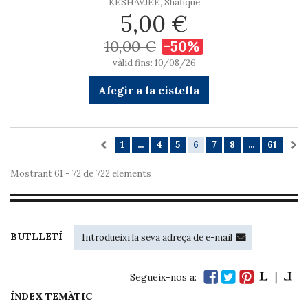
KESHAVJEE, Shafique
5,00 €
10,00 €
-50%
vàlid fins: 10/08/26
Afegir a la cistella
1
...
4
5
6
7
8
...
61
Mostrant 61 - 72 de 722 elements
BUTLLETÍ
Segueix-nos a:
ÍNDEX TEMÀTIC