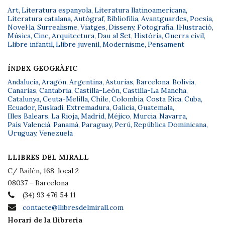
Art
,
Literatura espanyola
,
Literatura llatinoamericana
,
Literatura catalana
,
Autògraf
,
Bibliofília
,
Avantguardes
,
Poesia
,
Novel·la
,
Surrealisme
,
Viatges
,
Disseny
,
Fotografia
,
Il·lustració
,
Música
,
Cine
,
Arquitectura
,
Dau al Set
,
Història
,
Guerra civil
,
Llibre infantil
,
Llibre juvenil
,
Modernisme
,
Pensament
ÍNDEX GEOGRÀFIC
Andalucía
,
Aragón
,
Argentina
,
Asturias
,
Barcelona
,
Bolivia
,
Canarias
,
Cantabria
,
Castilla-León
,
Castilla-La Mancha
,
Catalunya
,
Ceuta-Melilla
,
Chile
,
Colombia
,
Costa Rica
,
Cuba
,
Ecuador
,
Euskadi
,
Extremadura
,
Galicia
,
Guatemala
,
Illes Balears
,
La Rioja
,
Madrid
,
Méjico
,
Murcia
,
Navarra
,
País Valencià
,
Panamá
,
Paraguay
,
Perú
,
República Dominicana
,
Uruguay
,
Venezuela
LLIBRES DEL MIRALL
C/ Bailèn, 168, local 2
08037 - Barcelona
(34) 93 476 54 11
contacte@llibresdelmirall.com
Horari de la llibreria