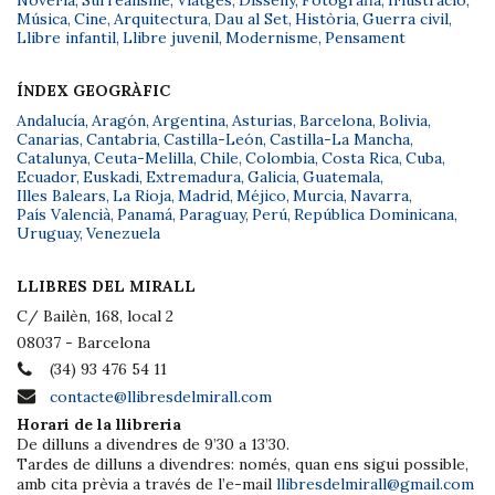
Novel·la
,
Surrealisme
,
Viatges
,
Disseny
,
Fotografia
,
Il·lustració
,
Música
,
Cine
,
Arquitectura
,
Dau al Set
,
Història
,
Guerra civil
,
Llibre infantil
,
Llibre juvenil
,
Modernisme
,
Pensament
ÍNDEX GEOGRÀFIC
Andalucía
,
Aragón
,
Argentina
,
Asturias
,
Barcelona
,
Bolivia
,
Canarias
,
Cantabria
,
Castilla-León
,
Castilla-La Mancha
,
Catalunya
,
Ceuta-Melilla
,
Chile
,
Colombia
,
Costa Rica
,
Cuba
,
Ecuador
,
Euskadi
,
Extremadura
,
Galicia
,
Guatemala
,
Illes Balears
,
La Rioja
,
Madrid
,
Méjico
,
Murcia
,
Navarra
,
País Valencià
,
Panamá
,
Paraguay
,
Perú
,
República Dominicana
,
Uruguay
,
Venezuela
LLIBRES DEL MIRALL
C/ Bailèn, 168, local 2
08037 - Barcelona
(34) 93 476 54 11
contacte@llibresdelmirall.com
Horari de la llibreria
De dilluns a divendres de 9’30 a 13’30.
Tardes de dilluns a divendres: només, quan ens sigui possible,
amb cita prèvia a través de l’e-mail
llibresdelmirall@gmail.com