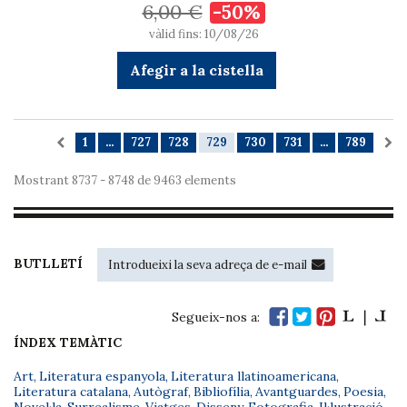
6,00 €
-50%
vàlid fins: 10/08/26
Afegir a la cistella
1
...
727
728
729
730
731
...
789
Mostrant 8737 - 8748 de 9463 elements
BUTLLETÍ
Segueix-nos a:
ÍNDEX TEMÀTIC
Art
,
Literatura espanyola
,
Literatura llatinoamericana
,
Literatura catalana
,
Autògraf
,
Bibliofília
,
Avantguardes
,
Poesia
,