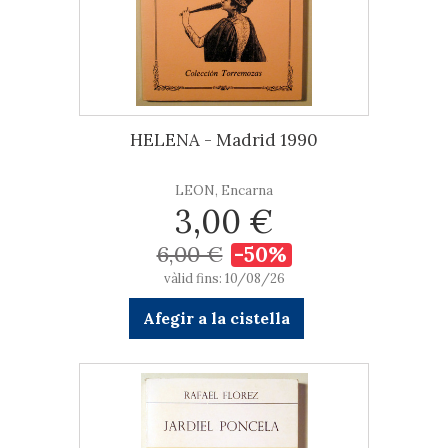
HELENA - Madrid 1990
LEON, Encarna
3,00 €
6,00 €
-50%
vàlid fins: 10/08/26
Afegir a la cistella