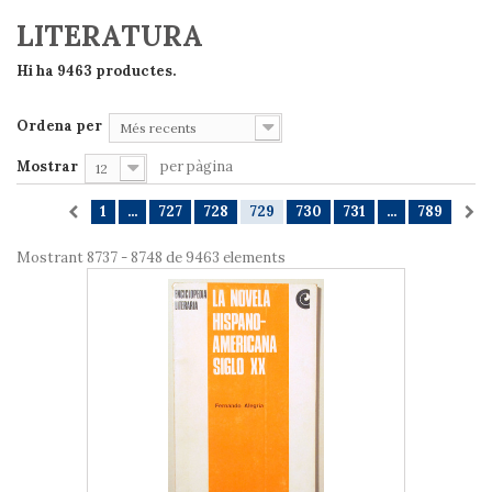
LITERATURA
Hi ha 9463 productes.
Ordena per
Més recents
Mostrar
per pàgina
12
1
...
727
728
729
730
731
...
789
Mostrant 8737 - 8748 de 9463 elements