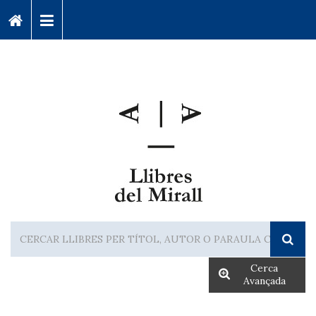
Cerca
Avançada