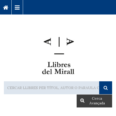
Cerca
Avançada