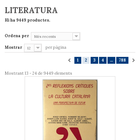
LITERATURA
Hi ha 9449 productes.
Ordena per
Més recents
Mostrar
per pàgina
12
1
2
3
4
...
788
Mostrant 13 - 24 de 9449 elements