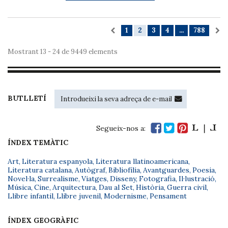
1
2
3
4
...
788
Mostrant 13 - 24 de 9449 elements
BUTLLETÍ
Segueix-nos a:
ÍNDEX TEMÀTIC
Art
,
Literatura espanyola
,
Literatura llatinoamericana
,
Literatura catalana
,
Autògraf
,
Bibliofília
,
Avantguardes
,
Poesia
,
Novel·la
,
Surrealisme
,
Viatges
,
Disseny
,
Fotografia
,
Il·lustració
,
Música
,
Cine
,
Arquitectura
,
Dau al Set
,
Història
,
Guerra civil
,
Llibre infantil
,
Llibre juvenil
,
Modernisme
,
Pensament
ÍNDEX GEOGRÀFIC