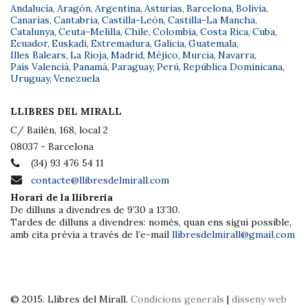
Andalucía
,
Aragón
,
Argentina
,
Asturias
,
Barcelona
,
Bolivia
,
Canarias
,
Cantabria
,
Castilla-León
,
Castilla-La Mancha
,
Catalunya
,
Ceuta-Melilla
,
Chile
,
Colombia
,
Costa Rica
,
Cuba
,
Ecuador
,
Euskadi
,
Extremadura
,
Galicia
,
Guatemala
,
Illes Balears
,
La Rioja
,
Madrid
,
Méjico
,
Murcia
,
Navarra
,
País Valencià
,
Panamá
,
Paraguay
,
Perú
,
República Dominicana
,
Uruguay
,
Venezuela
LLIBRES DEL MIRALL
C/ Bailèn, 168, local 2
08037 - Barcelona
(34) 93 476 54 11
contacte@llibresdelmirall.com
Horari de la llibreria
De dilluns a divendres de 9’30 a 13’30.
Tardes de dilluns a divendres: només, quan ens sigui possible,
amb cita prèvia a través de l’e-mail
llibresdelmirall@gmail.com
© 2015. Llibres del Mirall.
Condicions generals
|
disseny web