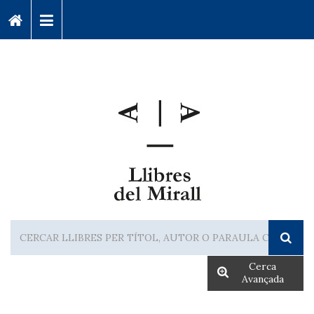
Cerca
Avançada