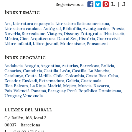
Segueix-nos a:
ÍNDEX TEMÀTIC
Art
,
Literatura espanyola
,
Literatura llatinoamericana
,
Literatura catalana
,
Autògraf
,
Bibliofília
,
Avantguardes
,
Poesia
,
Novel·la
,
Surrealisme
,
Viatges
,
Disseny
,
Fotografia
,
Il·lustració
,
Música
,
Cine
,
Arquitectura
,
Dau al Set
,
Història
,
Guerra civil
,
Llibre infantil
,
Llibre juvenil
,
Modernisme
,
Pensament
ÍNDEX GEOGRÀFIC
Andalucía
,
Aragón
,
Argentina
,
Asturias
,
Barcelona
,
Bolivia
,
Canarias
,
Cantabria
,
Castilla-León
,
Castilla-La Mancha
,
Catalunya
,
Ceuta-Melilla
,
Chile
,
Colombia
,
Costa Rica
,
Cuba
,
Ecuador
,
Euskadi
,
Extremadura
,
Galicia
,
Guatemala
,
Illes Balears
,
La Rioja
,
Madrid
,
Méjico
,
Murcia
,
Navarra
,
País Valencià
,
Panamá
,
Paraguay
,
Perú
,
República Dominicana
,
Uruguay
,
Venezuela
LLIBRES DEL MIRALL
C/ Bailèn, 168, local 2
08037 - Barcelona