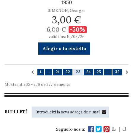
1950
SIMENON, Georges
3,00 €
6,00 €
-50%
vàlid fins: 10/08/26
Afegir a la cistella
1
...
21
22
23
24
25
...
32
Mostrant 265 - 276 de 377 elements
BUTLLETÍ
Segueix-nos a: