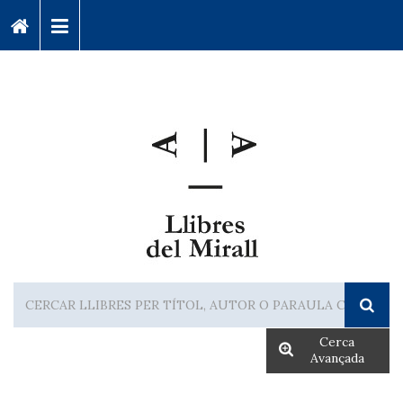
Cerca
Avançada