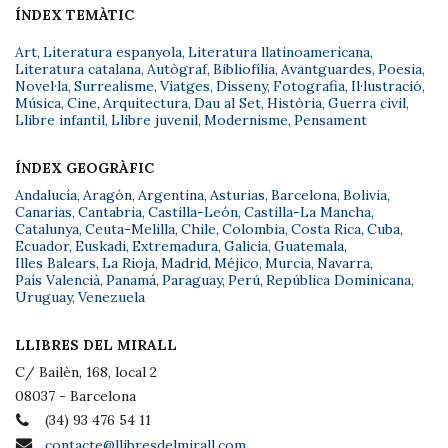
ÍNDEX TEMÀTIC
Art
,
Literatura espanyola
,
Literatura llatinoamericana
,
Literatura catalana
,
Autògraf
,
Bibliofília
,
Avantguardes
,
Poesia
,
Novel·la
,
Surrealisme
,
Viatges
,
Disseny
,
Fotografia
,
Il·lustració
,
Música
,
Cine
,
Arquitectura
,
Dau al Set
,
Història
,
Guerra civil
,
Llibre infantil
,
Llibre juvenil
,
Modernisme
,
Pensament
ÍNDEX GEOGRÀFIC
Andalucía
,
Aragón
,
Argentina
,
Asturias
,
Barcelona
,
Bolivia
,
Canarias
,
Cantabria
,
Castilla-León
,
Castilla-La Mancha
,
Catalunya
,
Ceuta-Melilla
,
Chile
,
Colombia
,
Costa Rica
,
Cuba
,
Ecuador
,
Euskadi
,
Extremadura
,
Galicia
,
Guatemala
,
Illes Balears
,
La Rioja
,
Madrid
,
Méjico
,
Murcia
,
Navarra
,
País Valencià
,
Panamá
,
Paraguay
,
Perú
,
República Dominicana
,
Uruguay
,
Venezuela
LLIBRES DEL MIRALL
C/ Bailèn, 168, local 2
08037 - Barcelona
(34) 93 476 54 11
contacte@llibresdelmirall.com