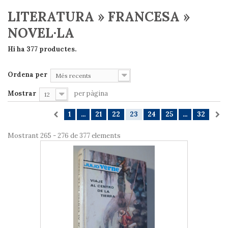
LITERATURA » FRANCESA »
NOVEL·LA
Hi ha 377 productes.
Ordena per
Més recents
Mostrar
per pàgina
12
1
...
21
22
23
24
25
...
32
Mostrant 265 - 276 de 377 elements