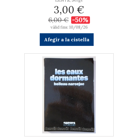
LENTZ, Serge
3,00 €
6,00 €
-50%
vàlid fins: 10/08/26
Afegir a la cistella