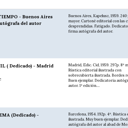
Buenos Aires, Kapelusz, 1959. 240 p
IEMPO - Buenos Aires
mayor. Cartoné editorial con las 
autógrafa del autor
desprendidas. Fatigado. Dedicato
firma autógrafa del autor.
Madrid, Edic. Cid, 1959. 297p. 8º 
 ( Dedicado) - Madrid
Rústica editorial ilustrada con
sobrecubierta ilustrada. Bordes 
e
Buen ejemplar. Dedicatoria autógr
autor. 1ª edición....
Barcelona, 1954. 192p. 4º. Rústica 
MA (Dedicado) -
ilustrada. Muy buen ejemplar. Ded
autógrafa del autor al abad de M