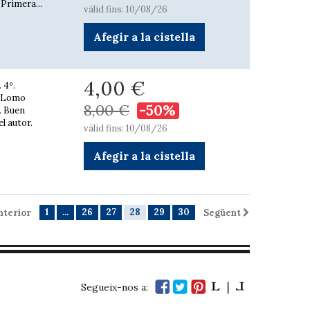
 Primera...
vàlid fins: 10/08/26
Afegir a la cistella
4,00 €
 4º.
a. Lomo
8,00 €
-50%
. Buen
l autor.
vàlid fins: 10/08/26
Afegir a la cistella
1
...
26
27
28
29
30
nterior
Següent
Segueix-nos a: