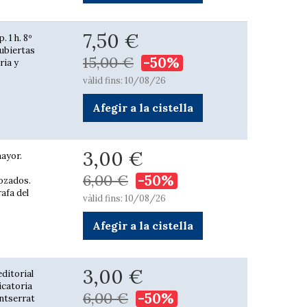
7,50 €
. 1 h. 8º
cubiertas
15,00 €
-50%
ria y
vàlid fins: 10/08/26
Afegir a la cistella
3,00 €
mayor.
6,00 €
-50%
rozados.
afa del
vàlid fins: 10/08/26
Afegir a la cistella
3,00 €
editorial
icatoria
6,00 €
-50%
ontserrat