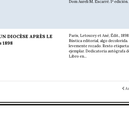
Dom Aureli M. Escarré. 1ª edición.
Paris, Letouzey et Ané, Édit., 1898.
UN DIOCÈSE APRÈS LE
Rústica editorial, algo decolorid
 1898
levemente rozado. Resto etiqueta
ejemplar. Dedicatoria autógrafa de
Libro en...
A