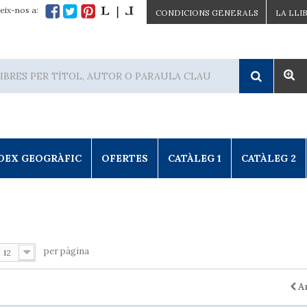
eix-nos a:
CONDICIONS GENERALS
LA LLI
DEX GEOGRÀFIC
OFERTES
CATÀLEG 1
CATÀLEG 2
per pàgina
12
A