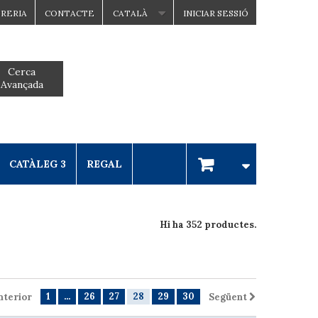
BRERIA
CONTACTE
CATALÀ
INICIAR SESSIÓ
Cerca
Avançada
CATÀLEG 3
REGAL
Hi ha 352 productes.
1
...
26
27
28
29
30
nterior
Següent