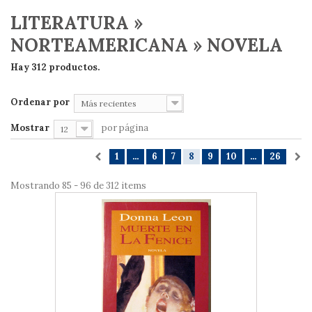
LITERATURA »
NORTEAMERICANA » NOVELA
Hay 312 productos.
Ordenar por
Más recientes
Mostrar
por página
12
1
...
6
7
8
9
10
...
26
Mostrando 85 - 96 de 312 items