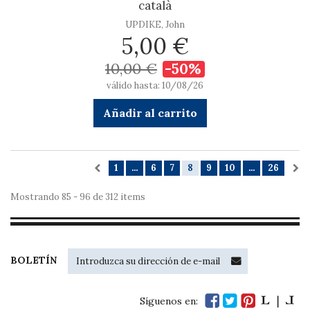
català
UPDIKE, John
5,00 €
10,00 €
-50%
válido hasta: 10/08/26
Añadir al carrito
1
...
6
7
8
9
10
...
26
Mostrando 85 - 96 de 312 items
BOLETÍN
Síguenos en: