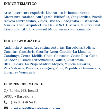
ÍNDICE TEMÁTICO
Arte
,
Literatura española
,
Literatura latinoamericana
,
Literatura catalana
,
Autógrafo
,
Bibliofilia
,
Vanguardias
,
Poesía
,
Novela
,
Surrealismo
,
Viajes
,
Diseño
,
Fotografía
,
Ilustración
,
Música
,
Cine
,
Arquitectura
,
Dau al Set
,
Historia
,
Guerra civil
,
Libro infantil
,
Libro juvenil
,
Modernismo
,
Pensamiento
ÍNDICE GEOGRÁFICO
Andalucía
,
Aragón
,
Argentina
,
Asturias
,
Barcelona
,
Bolivia
,
Canarias
,
Cantabria
,
Castilla-León
,
Castilla-La Mancha
,
Catalunya
,
Ceuta-Melilla
,
Chile
,
Colombia
,
Costa Rica
,
Cuba
,
Ecuador
,
Euskadi
,
Extremadura
,
Galicia
,
Guatemala
,
Illes Balears
,
La Rioja
,
Madrid
,
Méjico
,
Murcia
,
Navarra
,
País Valencià
,
Panamá
,
Paraguay
,
Perú
,
República Dominicana
,
Uruguay
,
Venezuela
LLIBRES DEL MIRALL
C/ Bailèn, 168, local 2
08037 - Barcelona
(34) 93 476 54 11
contacte@llibresdelmirall.com