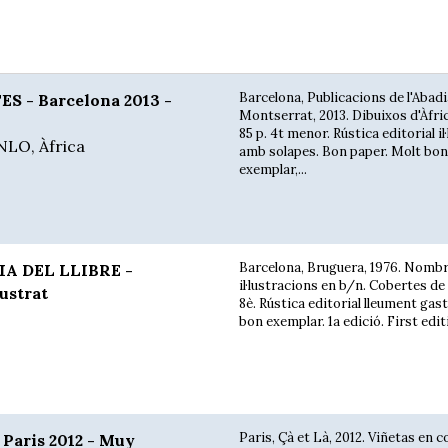
Barcelona, Publicacions de l'Abadi
S - Barcelona 2013 -
Montserrat, 2013. Dibuixos d'Àfric
85 p. 4t menor. Rústica editorial il
NLO, Àfrica
amb solapes. Bon paper. Molt bon
exemplar,...
Barcelona, Bruguera, 1976. Nomb
IA DEL LLIBRE -
il·lustracions en b/n. Cobertes de 
lustrat
8è. Rústica editorial lleument gas
bon exemplar. 1a edició. First edit
Paris, Çà et Là, 2012. Viñetas en co
aris 2012 - Muy