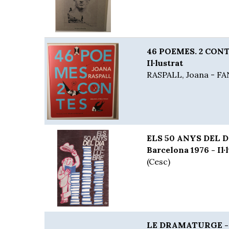
46 POEMES. 2 CONTE
Il·lustrat
RASPALL, Joana - FA
ELS 50 ANYS DEL D
Barcelona 1976 - Il·
(Cesc)
LE DRAMATURGE - P