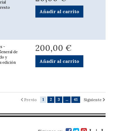
rial
 resto
Añadir al carrito
200,00 €
s -
General de
do y
Añadir al carrito
a edición
1
2
3
...
41
Previo
Siguiente