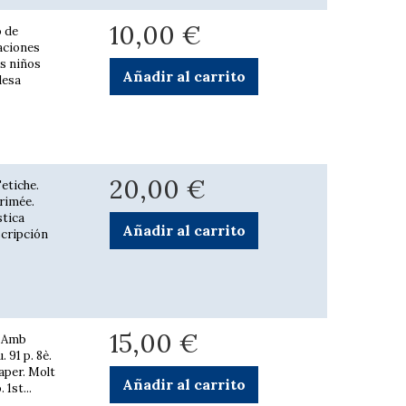
10,00 €
o de
aciones
os niños
Añadir al carrito
desa
20,00 €
Fetiche.
rimée.
stica
Añadir al carrito
scripción
15,00 €
. Amb
. 91 p. 8è.
paper. Molt
Añadir al carrito
 1st...