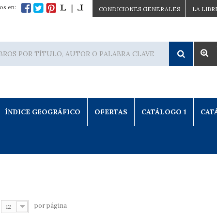
os en:
CONDICIONES GENERALES
LA LIBR
ÍNDICE GEOGRÁFICO
OFERTAS
CATÁLOGO 1
CAT
por página
12