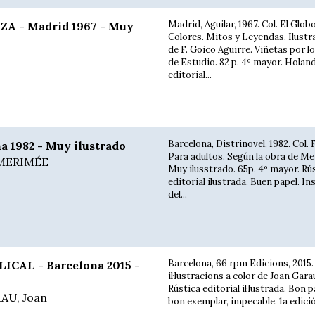
Madrid, Aguilar, 1967. Col. El Glob
A - Madrid 1967 - Muy
Colores. Mitos y Leyendas. Ilustr
de F. Goico Aguirre. Viñetas por l
de Estudio. 82 p. 4º mayor. Holan
editorial...
Barcelona, Distrinovel, 1982. Col. 
 1982 - Muy ilustrado
Para adultos. Según la obra de Me
 MERIMÉE
Muy ilusstrado. 65p. 4º mayor. Rú
editorial ilustrada. Buen papel. In
del...
Barcelona, 66 rpm Edicions, 2015
CAL - Barcelona 2015 -
il·lustracions a color de Joan Garau
Rústica editorial il·lustrada. Bon 
AU, Joan
bon exemplar, impecable. 1a edició.