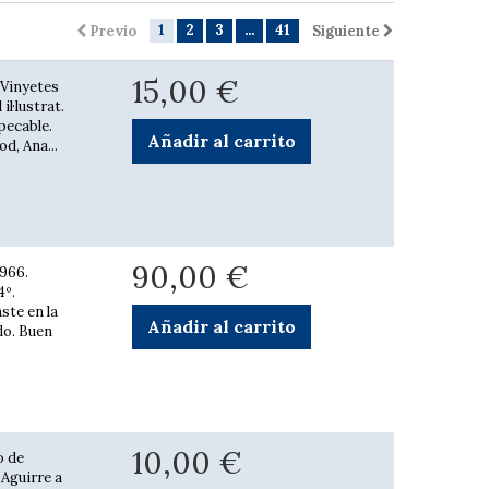
1
2
3
...
41
Previo
Siguiente
15,00 €
 Vinyetes
il·lustrat.
pecable.
Añadir al carrito
d, Ana...
90,00 €
1966.
4º.
ste en la
Añadir al carrito
do. Buen
10,00 €
o de
 Aguirre a