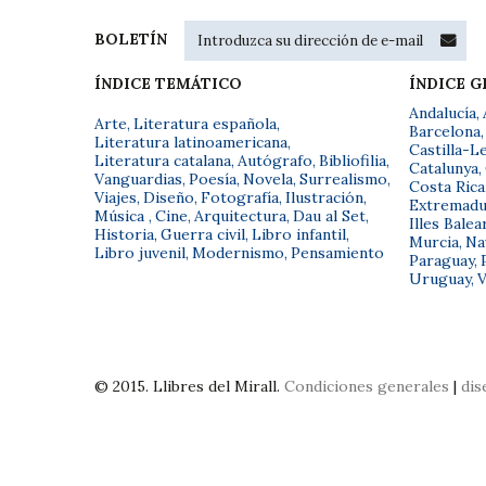
BOLETÍN
ÍNDICE TEMÁTICO
ÍNDICE 
Andalucía
,
Arte
,
Literatura española
,
Barcelona
,
Literatura latinoamericana
,
Castilla-L
Literatura catalana
,
Autógrafo
,
Bibliofilia
,
Catalunya
,
Vanguardias
,
Poesía
,
Novela
,
Surrealismo
,
Costa Rica
Viajes
,
Diseño
,
Fotografía
,
Ilustración
,
Extremadu
Música
,
Cine
,
Arquitectura
,
Dau al Set
,
Illes Balea
Historia
,
Guerra civil
,
Libro infantil
,
Murcia
,
Na
Libro juvenil
,
Modernismo
,
Pensamiento
Paraguay
,
Uruguay
,
V
© 2015. Llibres del Mirall.
Condiciones generales
|
dis