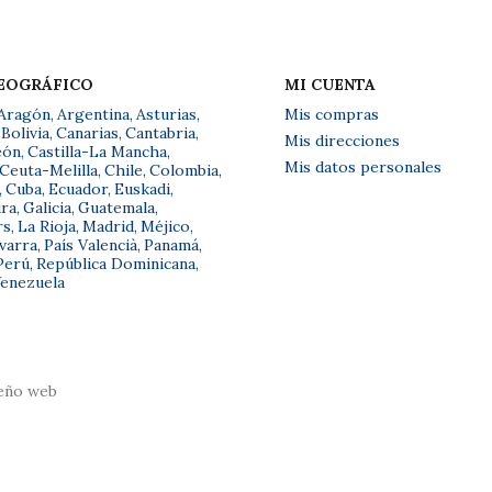
GEOGRÁFICO
MI CUENTA
Aragón
,
Argentina
,
Asturias
,
Mis compras
Bolivia
,
Canarias
,
Cantabria
,
Mis direcciones
eón
,
Castilla-La Mancha
,
Mis datos personales
Ceuta-Melilla
,
Chile
,
Colombia
,
,
Cuba
,
Ecuador
,
Euskadi
,
ra
,
Galicia
,
Guatemala
,
rs
,
La Rioja
,
Madrid
,
Méjico
,
varra
,
País Valencià
,
Panamá
,
Perú
,
República Dominicana
,
enezuela
eño web