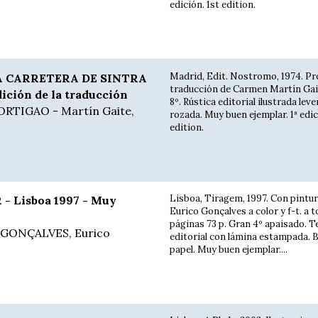
edición. 1st edition.
Madrid, Edit. Nostromo, 1974. Pr
A CARRETERA DE SINTRA
traducción de Carmen Martín Gait
dición de la traducción
8º. Rústica editorial ilustrada le
ORTIGAO - Martín Gaite,
rozada. Muy buen ejemplar. 1ª edic
edition.
Lisboa, Tiragem, 1997. Con pintu
- Lisboa 1997 - Muy
Eurico Gonçalves a color y f-t. a 
páginas 73 p. Gran 4º apaisado. T
 GONÇALVES, Eurico
editorial con lámina estampada. 
papel. Muy buen ejemplar....