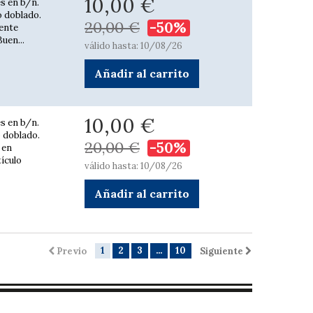
10,00 €
es en b/n.
io doblado.
20,00 €
-50%
mente
uen...
válido hasta: 10/08/26
Añadir al carrito
10,00 €
es en b/n.
o doblado.
20,00 €
-50%
 en
ículo
válido hasta: 10/08/26
Añadir al carrito
1
2
3
...
10
Previo
Siguiente