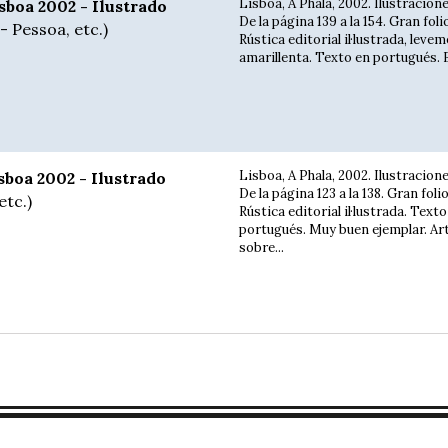
Lisboa, A Phala, 2002. Ilustracion
sboa 2002 - Ilustrado
De la página 139 a la 154. Gran fol
- Pessoa, etc.)
Rústica editorial il·lustrada, leve
amarillenta. Texto en portugués. B
Lisboa, A Phala, 2002. Ilustracion
sboa 2002 - Ilustrado
De la página 123 a la 138. Gran foli
etc.)
Rústica editorial il·lustrada. Texto
portugués. Muy buen ejemplar. Art
sobre...