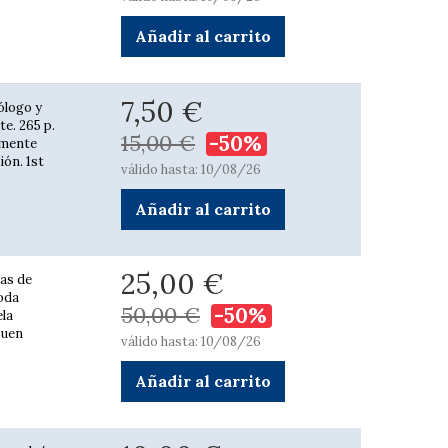
Añadir al carrito
7,50 €
ólogo y
e. 265 p.
15,00 €
-50%
vemente
ión. 1st
válido hasta: 10/08/26
Añadir al carrito
25,00 €
ras de
toda
50,00 €
-50%
ela
Buen
válido hasta: 10/08/26
Añadir al carrito