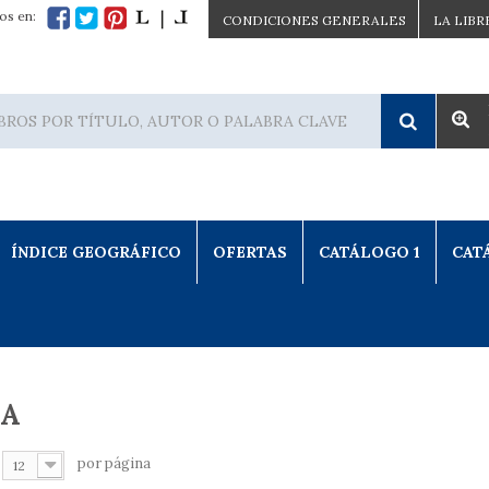
os en:
CONDICIONES GENERALES
LA LIBR
ÍNDICE GEOGRÁFICO
OFERTAS
CATÁLOGO 1
CAT
SA
por página
12