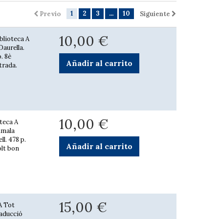
1
2
3
...
10
Previo
Siguiente
10,00 €
iblioteca A
Daurella.
. 8è
Añadir al carrito
strada.
10,00 €
oteca A
imala
ll. 478 p.
Añadir al carrito
olt bon
15,00 €
A Tot
raducció