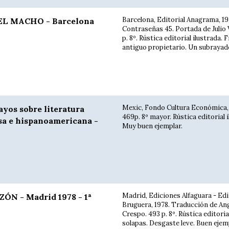
Barcelona, Editorial Anagrama, 198
L MACHO - Barcelona
Contraseñas 45. Portada de Julio 
p. 8º. Rústica editorial ilustrada. 
antiguo propietario. Un subrayado 
Mexic, Fondo Cultura Económica,
os sobre literatura
469p. 8º mayor. Rústica editorial i
sa e hispanoamericana -
Muy buen ejemplar.
Madrid, Ediciones Alfaguara - Edi
ÓN - Madrid 1978 - 1ª
Bruguera, 1978. Traducción de An
Crespo. 493 p. 8º. Rústica editoria
solapas. Desgaste leve. Buen ejemp