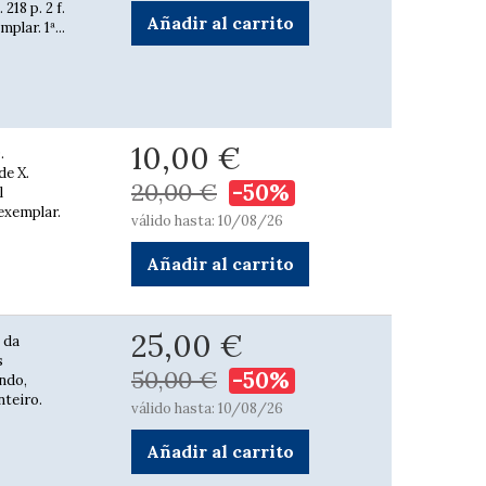
218 p. 2 f.
Añadir al carrito
plar. 1ª...
10,00 €
.
de X.
20,00 €
-50%
l
 exemplar.
válido hasta: 10/08/26
Añadir al carrito
25,00 €
 da
s
50,00 €
-50%
ndo,
teiro.
válido hasta: 10/08/26
Añadir al carrito