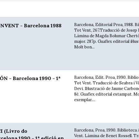
Barcelona, Editorial Proa, 1988. B
VENT - Barcelona 1988
Tot Vent, 267.Traducció de Josep 
Làmina de Magda Bolumar Chertó
major. 287p. Guaflex editorial il·lu
Molt bon...
Barcelona, Edit. Proa, 1990. Bibli
 - Barcelona 1990 - 1ª
Tot Vent. Traducció de Seabra i V
Devi. Il·lustració de Jaume Carbone
8è. Guaflex editorial estampat. M
exemplar....
Barcelona, Proa, 1990. Biblioteca 
 (Livro do
Vent. Làmina de Benet Rossell. T
celona 1990 - 1ª edició en