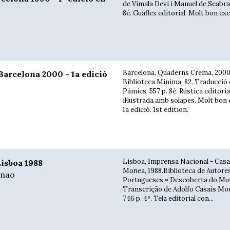
de Vimala Devi i Manuel de Seabra. 
8è. Guaflex editorial. Molt bon exem
Barcelona, Quaderns Crema, 2000
arcelona 2000 - 1a edició
Biblioteca Mínima, 82. Traducció 
Pàmies. 557 p. 8è. Rústica editoria
il·lustrada amb solapes. Molt bon
1a edició. 1st edition.
Lisboa, Imprensa Nacional - Casa
sboa 1988
Monea, 1988.Biblioteca de Autore
rnao
Portugueses = Descoberta do Mu
Transcrição de Adolfo Casais Mon
746 p. 4º. Tela editorial con...