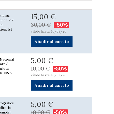
15,00 €
encias.
óñez. 212
30,00 €
-50%
on
ción. 1st
válido hasta: 16/08/26
Añadir al carrito
5,00 €
 Nacional
part /
10,00 €
-50%
arlota
. 185 p.
válido hasta: 16/08/26
Añadir al carrito
5,00 €
tografies
ditorial
10,00 €
-50%
xemplar.