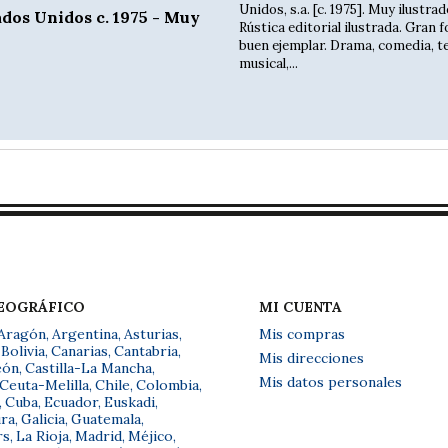
Unidos, s.a. [c. 1975]. Muy ilustrad
dos Unidos c. 1975 - Muy
Rústica editorial ilustrada. Gran f
buen ejemplar. Drama, comedia, t
musical,...
GEOGRÁFICO
MI CUENTA
Aragón
,
Argentina
,
Asturias
,
Mis compras
Bolivia
,
Canarias
,
Cantabria
,
Mis direcciones
eón
,
Castilla-La Mancha
,
Mis datos personales
Ceuta-Melilla
,
Chile
,
Colombia
,
,
Cuba
,
Ecuador
,
Euskadi
,
ra
,
Galicia
,
Guatemala
,
rs
,
La Rioja
,
Madrid
,
Méjico
,