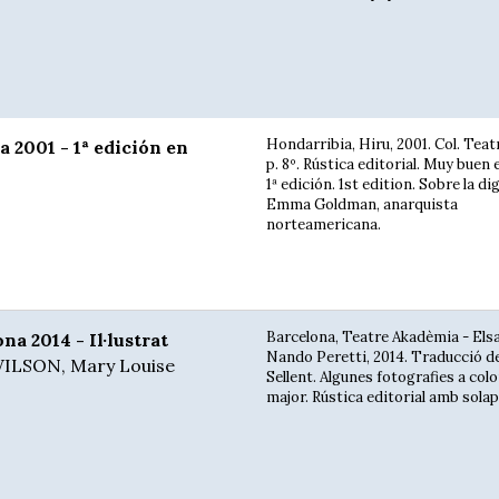
Hondarribia, Hiru, 2001. Col. Teatr
2001 - 1ª edición en
p. 8º. Rústica editorial. Muy buen 
1ª edición. 1st edition. Sobre la di
Emma Goldman, anarquista
norteamericana.
Barcelona, Teatre Akadèmia - Elsa
a 2014 - Il·lustrat
Nando Peretti, 2014. Traducció d
ILSON, Mary Louise
Sellent. Algunes fotografies a color
major. Rústica editorial amb solap