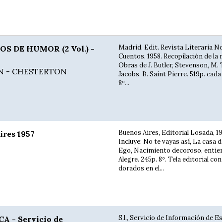
Madrid, Edit. Revista Literaria N
S DE HUMOR (2 Vol.) -
Cuentos, 1958. Recopilación de la 
Obras de J. Butler, Stevenson, M.
N - CHESTERTON
Jacobs, B. Saint Pierre. 519p. cad
8º...
Buenos Aires, Editorial Losada, 19
res 1957
Incluye: No te vayas así, La casa 
Ego, Nacimiento decoroso, entier
Alegre. 245p. 8º. Tela editorial con
dorados en el...
S.l., Servicio de Información de 
 - Servicio de