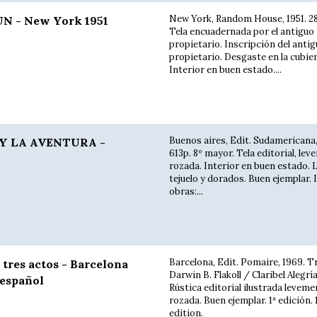
New York, Random House, 1951. 281
N - New York 1951
Tela encuadernada por el antiguo
propietario. Inscripción del anti
propietario. Desgaste en la cubier
Interior en buen estado....
Buenos aires, Edit. Sudamericana,
Y LA AVENTURA -
613p. 8º mayor. Tela editorial, le
rozada. Interior en buen estado.
tejuelo y dorados. Buen ejemplar. I
obras:...
Barcelona, Edit. Pomaire, 1969. T
tres actos - Barcelona
Darwin B. Flakoll / Claribel Alegría
 español
Rústica editorial ilustrada leveme
rozada. Buen ejemplar. 1ª edición. 
edition.