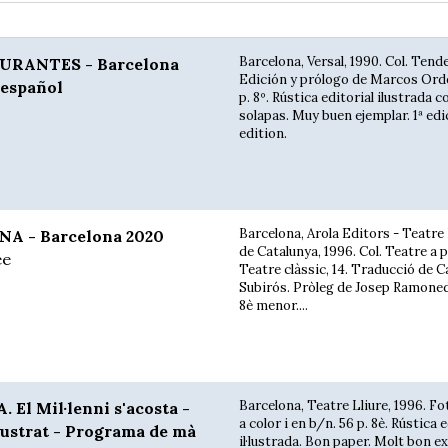
Barcelona, Versal, 1990. Col. Tend
URANTES - Barcelona
Edición y prólogo de Marcos Ord
 español
p. 8º. Rústica editorial ilustrada c
solapas. Muy buen ejemplar. 1ª edi
edition.
Barcelona, Arola Editors - Teatre
NA - Barcelona 2020
de Catalunya, 1996. Col. Teatre a 
ee
Teatre clàssic, 14. Traducció de C
Subirós. Pròleg de Josep Ramoneda
8è menor....
Barcelona, Teatre Lliure, 1996. Fo
El Mil·lenni s'acosta -
a color i en b/n. 56 p. 8è. Rústica e
·lustrat - Programa de mà
il·lustrada. Bon paper. Molt bon e