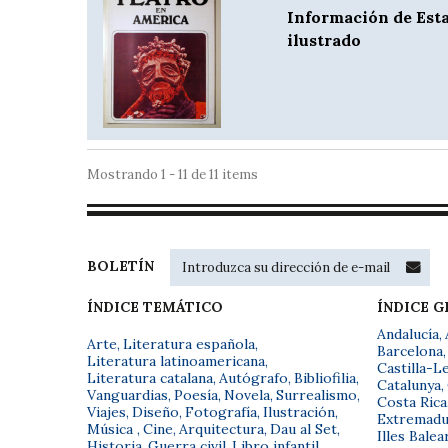
Información de Esta
ilustrado
Mostrando 1 - 11 de 11 items
BOLETÍN
ÍNDICE TEMÁTICO
ÍNDICE 
Andalucía
,
Arte
,
Literatura española
,
Barcelona
,
Literatura latinoamericana
,
Castilla-L
Literatura catalana
,
Autógrafo
,
Bibliofilia
,
Catalunya
,
Vanguardias
,
Poesía
,
Novela
,
Surrealismo
,
Costa Rica
Viajes
,
Diseño
,
Fotografía
,
Ilustración
,
Extremadu
Música
,
Cine
,
Arquitectura
,
Dau al Set
,
Illes Balea
Historia
,
Guerra civil
,
Libro infantil
,