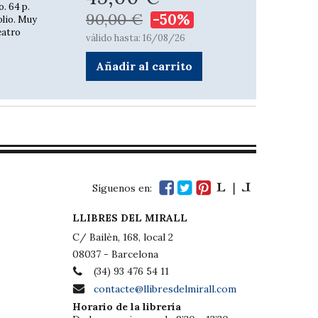
o. 64 p.
90,00 €
-50%
olio. Muy
eatro
válido hasta: 16/08/26
Añadir al carrito
Síguenos en:
LLIBRES DEL MIRALL
C/ Bailèn, 168, local 2
08037 - Barcelona
(34) 93 476 54 11
contacte@llibresdelmirall.com
Horario de la librería