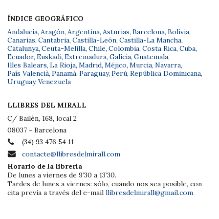
ÍNDICE GEOGRÁFICO
Andalucía
,
Aragón
,
Argentina
,
Asturias
,
Barcelona
,
Bolivia
,
Canarias
,
Cantabria
,
Castilla-León
,
Castilla-La Mancha
,
Catalunya
,
Ceuta-Melilla
,
Chile
,
Colombia
,
Costa Rica
,
Cuba
,
Ecuador
,
Euskadi
,
Extremadura
,
Galicia
,
Guatemala
,
Illes Balears
,
La Rioja
,
Madrid
,
Méjico
,
Murcia
,
Navarra
,
País Valencià
,
Panamá
,
Paraguay
,
Perú
,
República Dominicana
,
Uruguay
,
Venezuela
LLIBRES DEL MIRALL
C/ Bailèn, 168, local 2
08037 - Barcelona
(34) 93 476 54 11
contacte@llibresdelmirall.com
Horario de la librería
De lunes a viernes de 9’30 a 13’30.
Tardes de lunes a viernes: sólo, cuando nos sea posible, con
cita previa a través del e-mail
llibresdelmirall@gmail.com