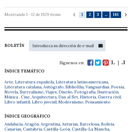
Mostrando 1 - 12 de 1929 items
1
2
3
...
161
BOLETÍN
Síguenos en:
ÍNDICE TEMÁTICO
Arte
,
Literatura española
,
Literatura latinoamericana
,
Literatura catalana
,
Autógrafo
,
Bibliofilia
,
Vanguardias
,
Poesía
,
Novela
,
Surrealismo
,
Viajes
,
Diseño
,
Fotografía
,
Ilustración
,
Música
,
Cine
,
Arquitectura
,
Dau al Set
,
Historia
,
Guerra civil
,
Libro infantil
,
Libro juvenil
,
Modernismo
,
Pensamiento
ÍNDICE GEOGRÁFICO
Andalucía
,
Aragón
,
Argentina
,
Asturias
,
Barcelona
,
Bolivia
,
Canarias
,
Cantabria
,
Castilla-León
,
Castilla-La Mancha
,