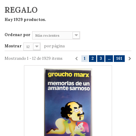
REGALO
Hay 1929 productos.
Ordenar por
Más recientes
Mostrar
por página
12
Mostrando 1 - 12 de 1929 items
1
2
3
...
161