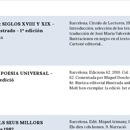
Barcelona, Círculo de Lectores, 1
SIGLOS XVIII Y XIX -
Introducción, selección de los tex
strado - 1ª edición
traducción de José María Valverde
ía
Ilustraciones en negro en el texto.
Cartoné editorial...
Barcelona, Edicions 62, 2010. Col.
POESIA UNIVERSAL -
62. Comentada per Miquel Desclot
edició
8è. Rústica editorial il·lustrada a
Molt bon exemplar. 1a edició. 1st ed
Barcelona, Edit. Miquel Arimany, 1
LS SEUS MILLORS
Els dies i els homes, 9. Narració.
a 1982