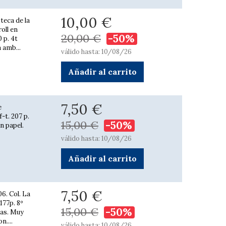
10,00 €
teca de la
oll en
20,00 €
-50%
0 p. 4t
a amb...
válido hasta: 10/08/26
Añadir al carrito
7,50 €
e
-t. 207 p.
15,00 €
-50%
en papel.
válido hasta: 10/08/26
Añadir al carrito
7,50 €
06. Col. La
177p. 8º
15,00 €
-50%
pas. Muy
n....
válido hasta: 10/08/26