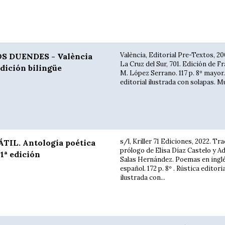
València, Editorial Pre-Textos, 20
S DUENDES - València
La Cruz del Sur, 701. Edición de F
Edición bilingüe
M. López Serrano. 117 p. 8º mayor.
editorial ilustrada con solapas. Mu
s/l, Kriller 71 Ediciones, 2022. Tr
IL. Antología poética
prólogo de Elisa Díaz Castelo y A
 1ª edición
Salas Hernández. Poemas en inglé
español. 172 p. 8º . Rústica editoria
ilustrada con...