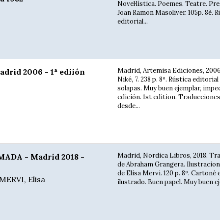
Novel·lística. Poemes. Teatre. Pr
Joan Ramon Masoliver. 105p. 8è. R
editorial...
Madrid, Artemisa Ediciones, 2006.
rid 2006 - 1ª ediión
Niké, 7. 238 p. 8º. Rústica editoria
solapas. Muy buen ejemplar, impec
edición. 1st edition. Traducciones
desde...
Madrid, Nordica Libros, 2018. Tr
ADA - Madrid 2018 -
de Abraham Grangera. Ilustracion
de Elisa Mervi. 120 p. 8º. Cartoné 
MERVI, Elisa
ilustrado. Buen papel. Muy buen eje