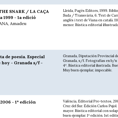
Lleida, Pagès Editors, 1999. Biblio
THE SNARK / LA CAÇA
Suda / Transvària, 6. Text de Carr
 1999 - 1a edició
anglès i text de Viana en català. 11
IANA, Amadeu
menor. Rústica editorial il·lustrad
Granada, Diputación Provincial d
ta de poesía. Especial
Granada, s/f. Fotografías en b/n f
e hoy - Granada s/f -
4º. Rústica editorial ilustrada. Bu
Muy buen ejemplar, impecable.
València, Editorial Pre-textos, 20
2006 - 1ª edición
Cruz del Sur. Edición Carlos Pujol. 
mayor. Rústica editorial con sola
buen ejemplar. 1ª edición. 1st editio