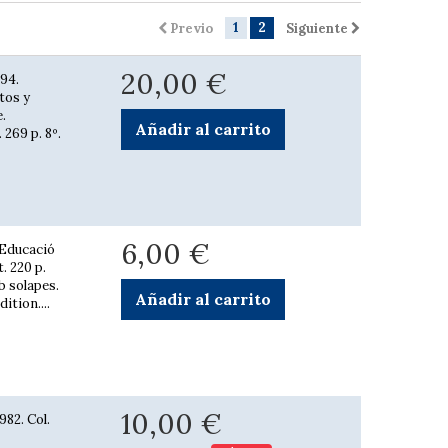
1
2
Previo
Siguiente
20,00 €
994.
tos y
.
Añadir al carrito
 269 p. 8º.
6,00 €
 Educació
. 220 p.
mb solapes.
Añadir al carrito
ition....
10,00 €
982. Col.