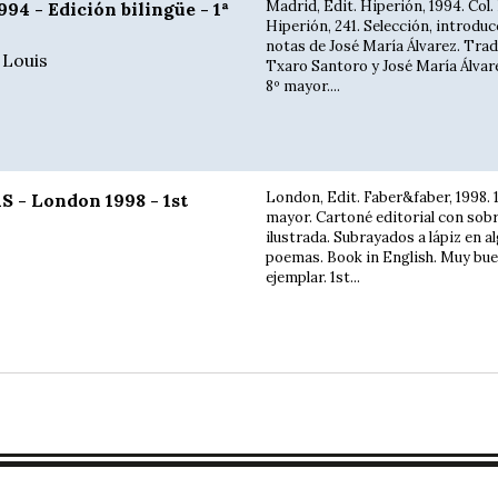
Madrid, Edit. Hiperión, 1994. Col.
4 - Edición bilingüe - 1ª
Hiperión, 241. Selección, introduc
notas de José María Álvarez. Tra
Louis
Txaro Santoro y José María Álvare
8º mayor....
London, Edit. Faber&faber, 1998. 1
- London 1998 - 1st
mayor. Cartoné editorial con sob
ilustrada. Subrayados a lápiz en a
poemas. Book in English. Muy bu
ejemplar. 1st...