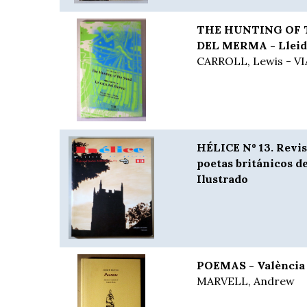
THE HUNTING OF 
DEL MERMA - Lleida
CARROLL, Lewis - V
HÉLICE Nº 13. Revis
poetas británicos d
Ilustrado
POEMAS - València 
MARVELL, Andrew