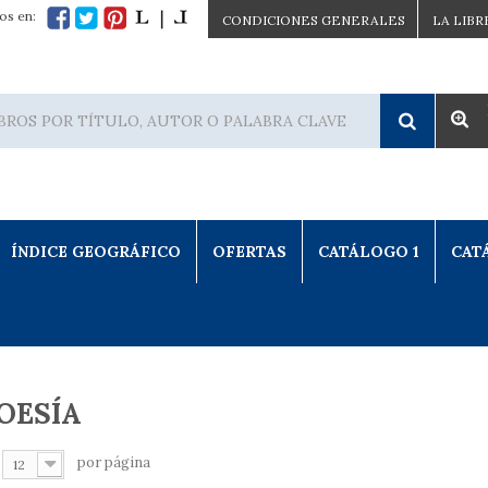
os en:
CONDICIONES GENERALES
LA LIBR
ÍNDICE GEOGRÁFICO
OFERTAS
CATÁLOGO 1
CAT
OESÍA
por página
12