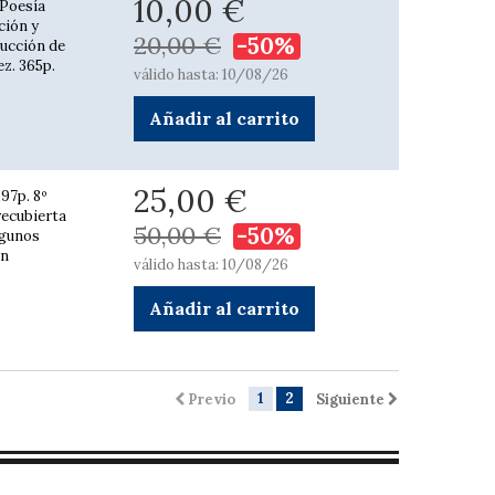
10,00 €
 Poesía
ción y
20,00 €
-50%
ducción de
z. 365p.
válido hasta: 10/08/26
Añadir al carrito
25,00 €
97p. 8º
recubierta
50,00 €
-50%
lgunos
en
válido hasta: 10/08/26
Añadir al carrito
1
2
Previo
Siguiente