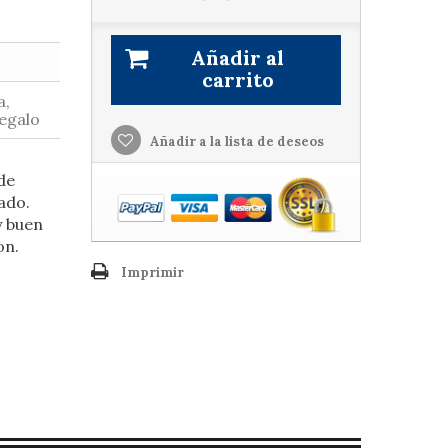
Añadir al
carrito
a,
Regalo
Añadir a la lista de deseos
de
rado.
y buen
on.
Imprimir