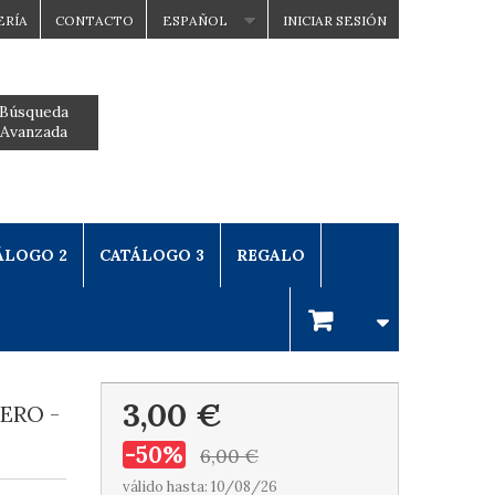
ERÍA
CONTACTO
ESPAÑOL
INICIAR SESIÓN
Búsqueda
Avanzada
ÁLOGO 2
CATÁLOGO 3
REGALO
3,00 €
ERO -
-50%
6,00 €
válido hasta: 10/08/26