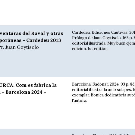
Cardedeu, Ediciones Cautivas, 201
nturas del Raval y otras
Prólogo de Juan Goytisolo. 165 p. 
poráneas - Cardedeu 2013
editorial ilustrada. Muy buen ejemp
r. Juan Goytisolo
edición. 1st edition.
Barcelona, Sadonar, 2024. 93 p. 8è
RCA. Com es fabrica la
editorial il·lustrada amb solapes.
 - Barcelona 2024 -
exemplar. Bonica dedicatòria aut
l'autora.