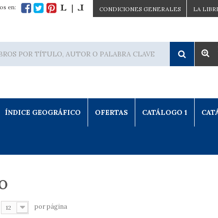
os en:
CONDICIONES GENERALES
LA LIBR
ÍNDICE GEOGRÁFICO
OFERTAS
CATÁLOGO 1
CAT
O
por página
12