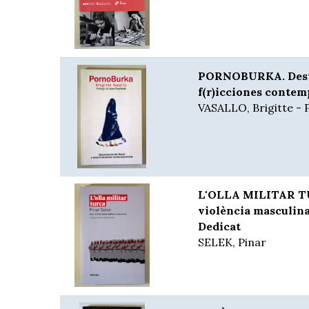
PORNOBURKA. Desve
f(r)icciones contem
VASALLO, Brigitte - P
L'OLLA MILITAR TU
violència masculina
Dedicat
SELEK, Pinar