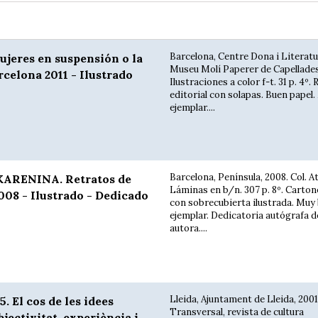
Barcelona, Centre Dona i Literatu
eres en suspensión o la
Museu Molí Paperer de Capellades,
rcelona 2011 - Ilustrado
Ilustraciones a color f-t. 31 p. 4º. 
editorial con solapas. Buen papel
ejemplar....
Barcelona, Península, 2008. Col. At
ARENINA. Retratos de
Láminas en b/n. 307 p. 8º. Cartoné
008 - Ilustrado - Dedicado
con sobrecubierta ilustrada. Muy
ejemplar. Dedicatoria autógrafa de
autora....
Lleida, Ajuntament de Lleida, 2001
El cos de les idees
Transversal, revista de cultura
ubjectivitat, experiència i