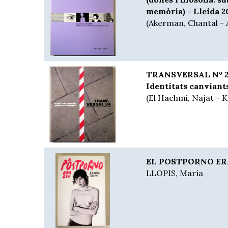
memòria) - Lleida 20
(Akerman, Chantal -
TRANSVERSAL Nº 24.
Identitats canviants
(El Hachmi, Najat - K
EL POSTPORNO ERA 
LLOPIS, María