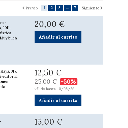
1
2
3
...
7
Previo
Siguiente
20,00 €
ra -
 2011.
Rústica
Añadir al carrito
. Muy buen
12,50 €
alaya, 317.
 editorial
25,00 €
-50%
 buen
 la
válido hasta: 10/08/26
Añadir al carrito
15,00 €
.