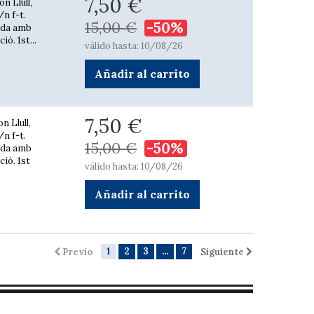
7,50 €
n Llull,
n f-t.
15,00 €
-50%
rada amb
ó. 1st...
válido hasta: 10/08/26
Añadir al carrito
7,50 €
n Llull,
n f-t.
15,00 €
-50%
rada amb
ció. 1st
válido hasta: 10/08/26
Añadir al carrito
1
2
3
...
7
Previo
Siguiente