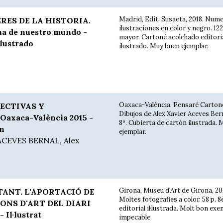
Madrid, Edit. Susaeta, 2018. Num
RES DE LA HISTORIA.
ilustraciones en color y negro. 122
a de nuestro mundo -
mayor. Cartoné acolchado editori
lustrado
ilustrado. Muy buen ejemplar.
Oaxaca-València, Pensaré Cartone
ECTIVAS Y
Dibujos de Alex Xavier Aceves Bern
axaca-València 2015 -
8º. Cubierta de cartón ilustrada.
ón
ejemplar.
 ACEVES BERNAL, Alex
Girona, Museu d'Art de Girona, 20
TANT. L'APORTACIÓ DE
Moltes fotografies a color. 58 p. 8
FONS D'ART DEL DIARI
editorial il·lustrada. Molt bon exe
 Il·lustrat
impecable.