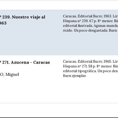
Caracas, Editorial Sucre, 1963. Lír
239. Nuestro viaje al
Hispana nº 239. 67 p. 8º menor. R
963
editorial ilustrada. Agunas manch
óxido. Un poco desgastada. Buen 
Caracas, Editorial Sucre, 1965. Lír
271. Azucena - Caracas
Hispana nº 271. 58 p. 8º menor. Rú
editorial tipográfica. Un poco de
, Miguel
Buen ejemplar.