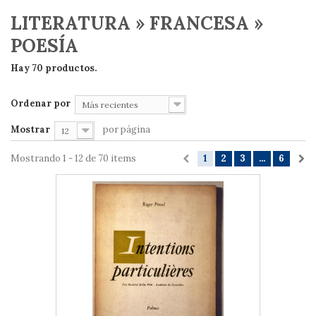
LITERATURA » FRANCESA »
POESÍA
Hay 70 productos.
Ordenar por
Más recientes
Mostrar
por página
12
Mostrando 1 - 12 de 70 items
1
2
3
...
6