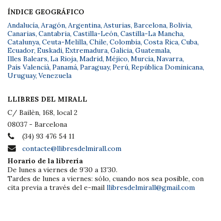
ÍNDICE GEOGRÁFICO
Andalucía
,
Aragón
,
Argentina
,
Asturias
,
Barcelona
,
Bolivia
,
Canarias
,
Cantabria
,
Castilla-León
,
Castilla-La Mancha
,
Catalunya
,
Ceuta-Melilla
,
Chile
,
Colombia
,
Costa Rica
,
Cuba
,
Ecuador
,
Euskadi
,
Extremadura
,
Galicia
,
Guatemala
,
Illes Balears
,
La Rioja
,
Madrid
,
Méjico
,
Murcia
,
Navarra
,
País Valencià
,
Panamá
,
Paraguay
,
Perú
,
República Dominicana
,
Uruguay
,
Venezuela
LLIBRES DEL MIRALL
C/ Bailèn, 168, local 2
08037 - Barcelona
(34) 93 476 54 11
contacte@llibresdelmirall.com
Horario de la librería
De lunes a viernes de 9’30 a 13’30.
Tardes de lunes a viernes: sólo, cuando nos sea posible, con
cita previa a través del e-mail
llibresdelmirall@gmail.com